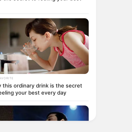
AVORITE
this ordinary drink is the secret
eeling your best every day