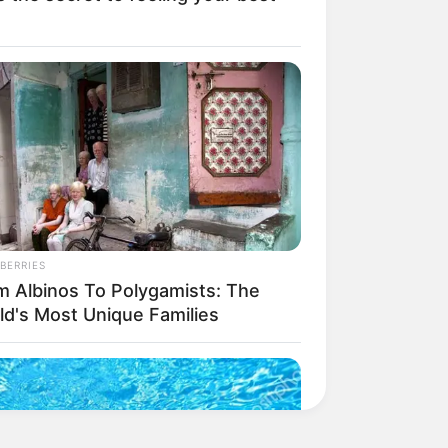
BERRIES
m Albinos To Polygamists: The
ld's Most Unique Families