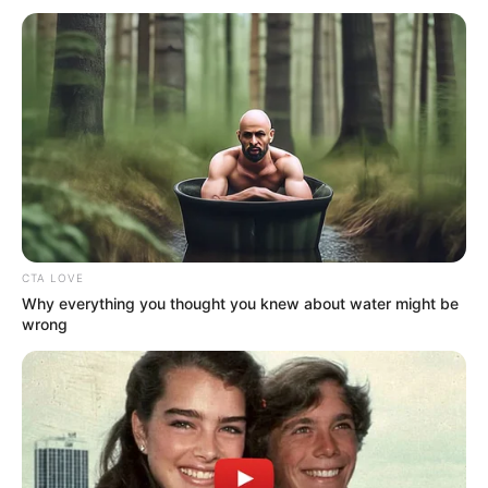
$2.513.952 y $9.479.694)
, se deben presentar los
documentos y diligenciar el formato
SIPLAFT
.
Para premios mayores a
182 UVT (desde $9.532.068)
, se
solicita certificación bancaria vigente, con fecha no
mayor a 30 días. El pago se realiza mediante
transferencia bancaria en un plazo aproximado de
ocho
días hábiles
.
COMPARTIR
CTA LOVE
ALERTA BOGOTÁ EN GOOGLE NEWS
Why everything you thought you knew about water might be
wrong
TEMAS RELACIONADOS
LOTERÍAS
SORTEOS
CHANCES
ALERTA BOGOTÁ
ALERTA CARIBE
SORTEO LA CARIBEÑA
RESULTADOS DE CHANCES EN COLOMBIA
RESULTADOS DE LOTERÍAS EN COLOMBIA