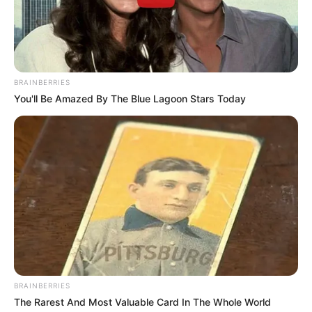
RESULTADOS DE CHANCES Y LOTERÍAS
NÚMEROS DE LA SUERTE
NÚMEROS GANADORES
MANTÉNGASE EN ALERTA
BRAINBERRIES
You'll Be Amazed By The Blue Lagoon Stars Today
Tenemos todas las noticias que le
interesan. Para estar bien informado, por
favor, active las notificaciones de Alerta.
ACTIVAR AHORA
TEMAS DESTACADOS
BRAINBERRIES
CORTES DE LUZ EN BOLÍVAR
The Rarest And Most Valuable Card In The Whole World
EL CARMEN DE BOLÍVAR
DUMEK TURBAY