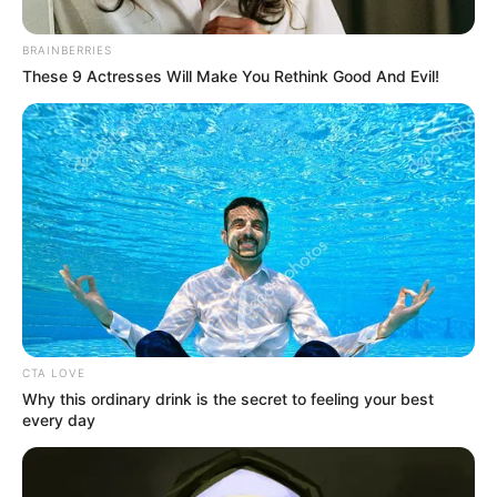
BRAINBERRIES
These 9 Actresses Will Make You Rethink Good And Evil!
Composición La Caribeña Día | Magnific -
www.magnific.com
La Caribeña Día - Domingo 17 de mayo
CTA LOVE
Por:
Sophia Salamanca Gómez
Why this ordinary drink is the secret to feeling your best
Mayo 17, 2026
every day