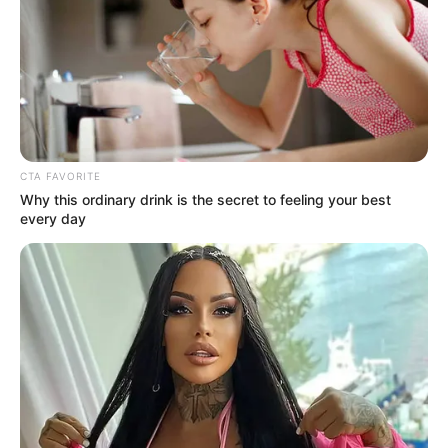
El juego cuenta con varias modalidades de apuesta, lo
que permite participar de acuerdo con el nivel de riesgo
que prefiera el jugador.
Cuatro cifras directo o superpleno:
acierto exacto en
orden.
Cuatro cifras combinado:
mismas cifras en cualquier
orden.
CTA FAVORITE
Tres cifras directo:
últimas tres cifras en orden.
Why this ordinary drink is the secret to feeling your best
Tres cifras combinado:
cifras en distinto orden.
every day
Dos cifras o pata:
acierto de las dos últimas cifras.
Una cifra o uña:
acierto de la última cifra.
Cada modalidad define el tipo de premio que se puede
obtener según el resultado oficial del día.
Cuánto paga La Caribeña Día según
la apuesta