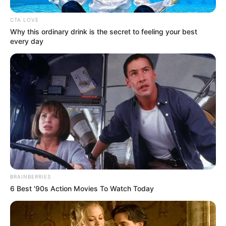
COMPARTIR
CTA LOVE
Why this ordinary drink is the secret to feeling your best
ALERTA BOGOTÁ EN GOOGLE NEWS
every day
TEMAS RELACIONADOS
HOMBRE CAPTURADO
INTENTO DE HOMICIDIO
ASESINATO
CAPTURAS
POLICÍA METROPOLITANA DE CARTAGENA
BARRIOS DE CARTAGENA
MANTÉNGASE EN ALERTA
BRAINBERRIES
6 Best '90s Action Movies To Watch Today
Tenemos todas las noticias que le
interesan. Para estar bien informado, por
favor, active las notificaciones de Alerta.