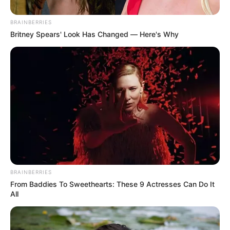
por el Juzgado Dieciséis Penal Municipal con Funciones
de Control de Garantías de Cartagena por los delitos de
BRAINBERRIES
homicidio y porte ilegal de armas de fuego.
Britney Spears' Look Has Changed — Here's Why
BRAINBERRIES
From Baddies To Sweethearts: These 9 Actresses Can Do It
All