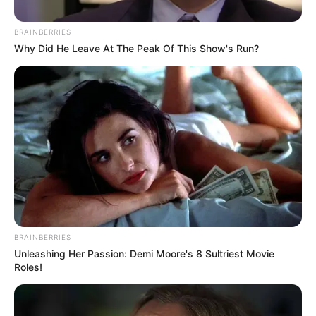
BRAINBERRIES
Why Did He Leave At The Peak Of This Show's Run?
Cortesía Policía Metropolitana
El homicidio tuvo lugar el pasado 3 de febrero de 2026 en
el barrio El Nazareno.
BRAINBERRIES
Unleashing Her Passion: Demi Moore's 8 Sultriest Movie
Por:
Ruby Villarreal Julio
Roles!
Junio 5, 2026