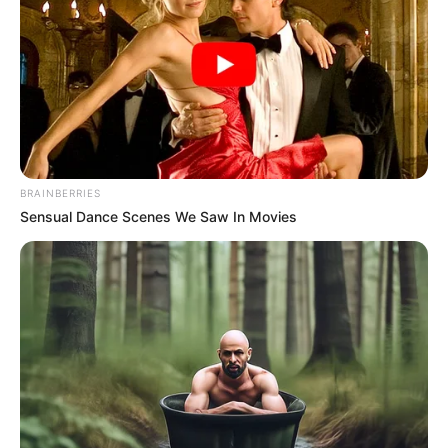
ACTIVAR AHORA
TEMAS DESTACADOS
CORTES DE LUZ EN BOLÍVAR
BRAINBERRIES
EL CARMEN DE BOLÍVAR
DUMEK TURBAY
Sensual Dance Scenes We Saw In Movies
ALCALDÍA DE CARTAGENA
YAMIL ARANA
FEMINICIDIO