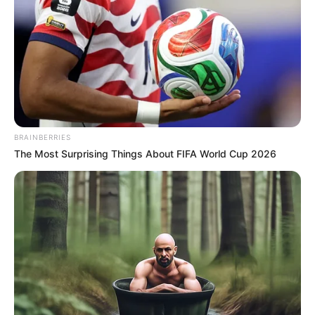
personas requeridas por la justicia
respondan por sus
delitos ante las autoridades competentes”, indicó el
oficial.
COMPARTIR
ALERTA BOGOTÁ EN GOOGLE NEWS
BRAINBERRIES
The Most Surprising Things About FIFA World Cup 2026
TEMAS RELACIONADOS
FEMINICIDIO
CONDENADO
CÁRCEL
HATILLO DE LOBA
MANTÉNGASE EN ALERTA
Tenemos todas las noticias que le