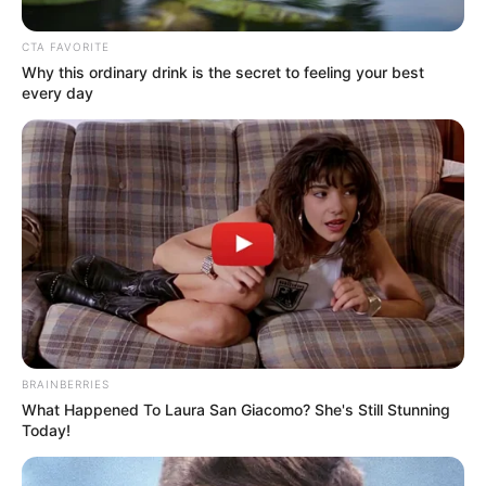
modalidad que más golpea a
CTA FAVORITE
Cartagena: Gaula alerta a la
Why this ordinary drink is the secret to feeling your best
ciudadanía
every day
BRAINBERRIES
What Happened To Laura San Giacomo? She's Still Stunning
Today!