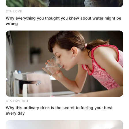
interesan. Para estar bien informado, por
favor, active las notificaciones de Alerta.
CTA LOVE
Why everything you thought you knew about water might be
wrong
ACTIVAR AHORA
TEMAS DESTACADOS
CORTES DE LUZ EN BOLÍVAR
EL CARMEN DE BOLÍVAR
DUMEK TURBAY
ALCALDÍA DE CARTAGENA
YAMIL ARANA
FEMINICIDIO
CTA FAVORITE
Why this ordinary drink is the secret to feeling your best
every day