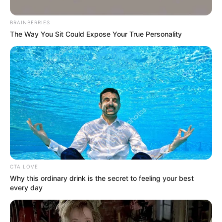
BRAINBERRIES
The Way You Sit Could Expose Your True Personality
Cortesía Policía de Bolívar
Los hechos se registraron en plena vía pública de Hatillo
de Loba.
CTA LOVE
Why this ordinary drink is the secret to feeling your best
Por:
Ruby Villarreal Julio
every day
Marzo 17, 2026