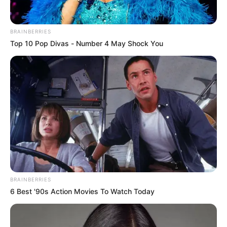
Conmoción en Cartagena: niño de 5
años fue agredido y quemado en
brazos, cuello y cara por una
BRAINBERRIES
familiar
Top 10 Pop Divas - Number 4 May Shock You
BRAINBERRIES
6 Best '90s Action Movies To Watch Today