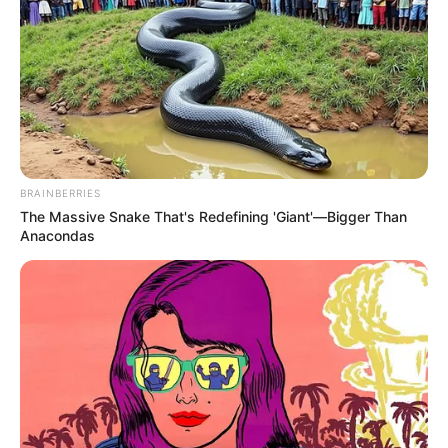
CORTES DE LUZ EN BOLÍVAR
EL CARMEN DE BOLÍVAR
DUMEK TURBAY
ALCALDÍA DE CARTAGENA
YAMIL ARANA
FEMINICIDIO
BRAINBERRIES
The Massive Snake That's Redefining 'Giant'—Bigger Than
Anacondas