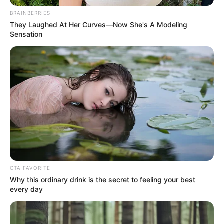
BRAINBERRIES
CORTES DE LUZ EN BOLÍVAR
They Laughed At Her Curves—Now She's A Modeling
EL CARMEN DE BOLÍVAR
DUMEK TURBAY
Sensation
ALCALDÍA DE CARTAGENA
YAMIL ARANA
FEMINICIDIO
CTA FAVORITE
Why this ordinary drink is the secret to feeling your best
every day