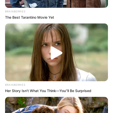
BRAINBERRIES
The Best Tarantino Movie Yet
Alerta Cartagena
Corredor de Carga, Cartagena
BRAINBERRIES
Por:
Andrea Melissa Ascanio De Oro
Her Story Isn't What You Think—You''ll Be Surprised
Julio 6, 2026