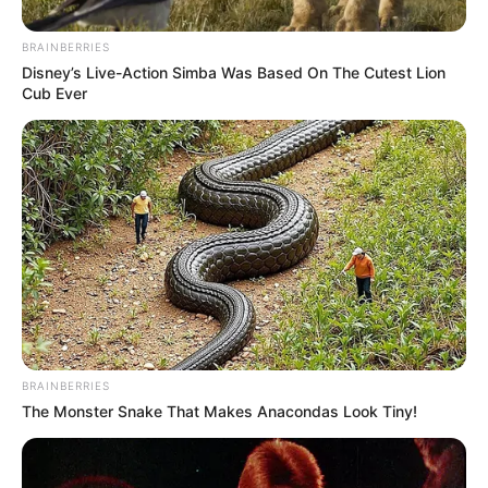
De acuerdo con el reporte preliminar del
Departamento
Administrativo de Tránsito y Transporte (DATT)
, Stefani
BRAINBERRIES
se movilizaba como pasajera en una motocicleta de
Disney’s Live-Action Simba Was Based On The Cutest Lion
placa
WOV-19E
, conducida por Roberto Carlos Molina
Cub Ever
Barrios, quien resultó lesionado y recibe atención médica
en la
Clínica Barú.
BRAINBERRIES
The Monster Snake That Makes Anacondas Look Tiny!