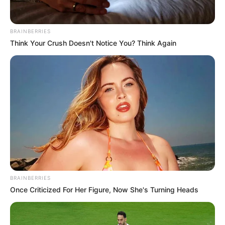
turistas cuando fue impactada por la hélice de una
embarcación
que transitaba por la zona.
BRAINBERRIES
Think Your Crush Doesn't Notice You? Think Again
LEA TAMBIÉN
Recuerda: el martes 17 y miércoles
18 de marzo se va el agua en
BRAINBERRIES
Cartagena; estos son los barrios
Once Criticized For Her Figure, Now She's Turning Heads
que no tendrán el servicio