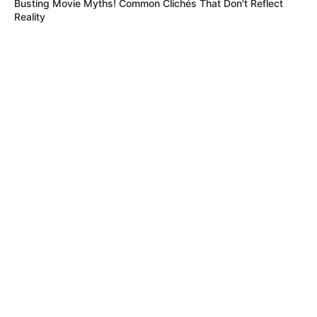
Busting Movie Myths! Common Clichés That Don't Reflect
Reality