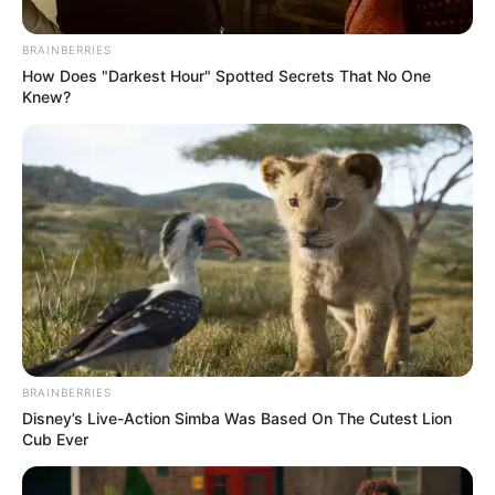
superficiales en el tórax, que requirieron atención
inmediata en el lugar.
BRAINBERRIES
How Does "Darkest Hour" Spotted Secrets That No One
Knew?
Alcaldía de Cartagena
Lanchas navegando en Barú
BRAINBERRIES
Disney’s Live-Action Simba Was Based On The Cutest Lion
Por:
Danna Belén Jurado Ortega
Cub Ever
Marzo 16, 2026