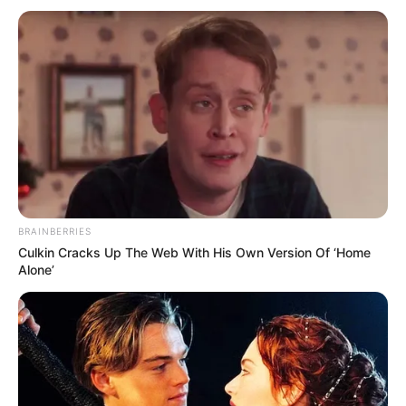
Entonces, hay personas que se pierden en la ciudad, hay
sicarios en la ciudad, están los atracos y los hurtos en la
ciudad. No estoy hablando solamente de una cosa, estoy
hablando en general y
no me parece justo que los
habitantes de la ciudad de Cartagena no nos sintamos
seguros en nuestro espacio"
.
Hay que mencionar que hasta ahora, la Policía
Metropolitana continua asegurando que mantienen los
operativos de control en toda la ciudad, sin embargo, se
desconoce hasta ahora un pronunciamiento exacto sobre
este caso, del cual según la víctima ya fue interpuesta la
BRAINBERRIES
denuncia oficial.
Culkin Cracks Up The Web With His Own Version Of ‘Home
Alone’
COMPARTIR
ALERTA BOGOTÁ EN GOOGLE NEWS