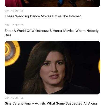
BRAINBERRIES
These Wedding Dance Moves Broke The Internet
BRAINBERRIES
Enter A World Of Weirdness: 8 Horror Movies Where Nobody
Dies
Créditos: Istock
Taxis en Cartagena
Por:
Diana María Ballestas Ortega
Mayo 8, 2025
BRAINBERRIES
Gina Carano Finally Admits What Some Suspected All Along