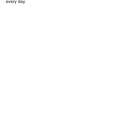
every day
CORTES DE LUZ EN BOLÍVAR
EL CARMEN DE BOLÍVAR
DUMEK TURBAY
ALCALDÍA DE CARTAGENA
YAMIL ARANA
FEMINICIDIO