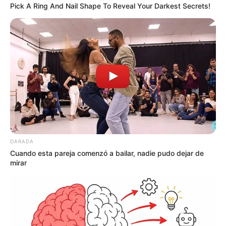
Pick A Ring And Nail Shape To Reveal Your Darkest Secrets!
COMPARTIR
UNIRSE AL CANAL DE WHATSAPP
Las autoridades del municipio de
Calamar, Bolívar,
investigan la muerte de
Yuranis Romero Iriarte
,
una
joven estudiante de 20 años
que fue impactada por una
bala perdida durante la noche del domingo 21 de junio
,
en medio de las celebraciones posteriores a la segunda
vuelta presidencial.
DARADA
LEA TAMBIÉN
Cuando esta pareja comenzó a bailar, nadie pudo dejar de
mirar
Muerte de expolicía Norberto Pérez
Salas en Cartagena genera dudas:
asociaciones piden explicaciones