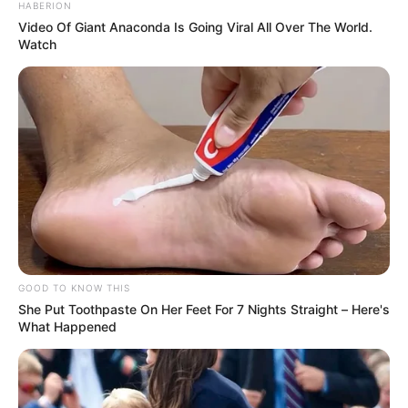
HABERION
Video Of Giant Anaconda Is Going Viral All Over The World.
Watch
Según la funcionaria, uno de los clientes del lugar,
quien
presuntamente se encontraba bajo los efectos del
alcohol
, comenzó a realizar disparos al aire. Uno de los
proyectiles impactó a Yuranis Romero Iriarte
,
causándole la muerte y otro hombre resultó herido.
GOOD TO KNOW THIS
She Put Toothpaste On Her Feet For 7 Nights Straight – Here's
What Happened
LEA TAMBIÉN
Exdocente del magisterio fue
hallado amordazado y asfixiado en