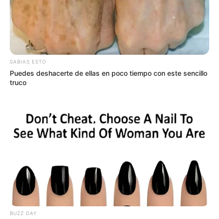
SABIAS ESTO
Puedes deshacerte de ellas en poco tiempo con este sencillo
truco
Suministrada por Alcaldía de Calamar.
Yuranis Romero, asesinada en Calamar, Bolívar
Por:
Delcy Liliana de Ávila Mejía
Junio 23, 2026
BUZZ DAY