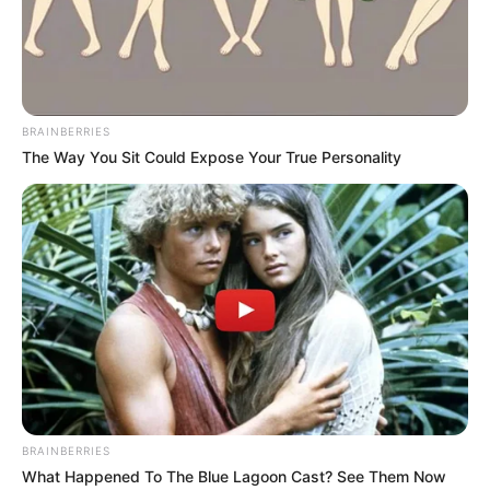
ALERTA BOGOTÁ EN GOOGLE NEWS
TEMAS RELACIONADOS
BOLÍVAR
NOTICIAS CARTAGENA
BRAINBERRIES
The Way You Sit Could Expose Your True Personality
MANTÉNGASE EN ALERTA
Tenemos todas las noticias que le
interesan. Para estar bien informado, por
favor, active las notificaciones de Alerta.
ACTIVAR AHORA
BRAINBERRIES
What Happened To The Blue Lagoon Cast? See Them Now