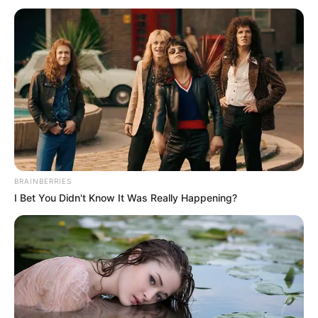
TEMAS DESTACADOS
CORTES DE LUZ EN BOLÍVAR
EL CARMEN DE BOLÍVAR
DUMEK TURBAY
ALCALDÍA DE CARTAGENA
YAMIL ARANA
FEMINICIDIO
BRAINBERRIES
I Bet You Didn't Know It Was Really Happening?