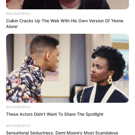
detención
BRAINBERRIES
Culkin Cracks Up The Web With His Own Version Of ‘Home
Alone’
Cortesía
La policía disparó irresponsablemente: habló esposo de
mujer fallecida en Villas de Aranjuez 10/09/2024
BRAINBERRIES
These Actors Didn't Want To Share The Spotlight
Por:
Mauricio Andrés Gómez Salazar
BRAINBERRIES
Septiembre 10, 2024
Sensational Seductress: Demi Moore's Most Scandalous