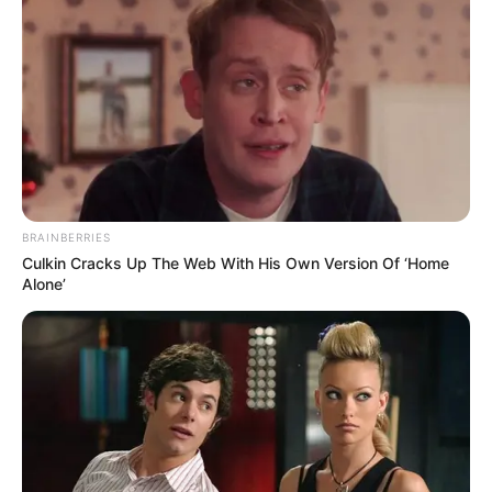
Puedes leer:
Procuraduría suspendió a exalcalde William
Dau por sobrecostos en el PAE
Al someter el agua de los cocos a pruebas de
laboratorio se descubrió que, en parte de ellos, iban
camuflados 176 kilos de cocaína de alta pureza,
valorados en más de siete millones de euros, evitando así
BRAINBERRIES
la comercialización de 440.000 dosis.
Culkin Cracks Up The Web With His Own Version Of ‘Home
Alone’
A la anterior sorpresa se sumó otra. Tras verificar los
documentos del contenedor, los investigadores de la
Policía Nacional descubrieron que la carga provenía de
República Dominicana
y traía sello de revisada en ese
país. Es decir, solo estaba de tránsito por el puerto de la
capital de Bolívar, razón por la cual sería poco probable
que la perfilaran y revisarán.