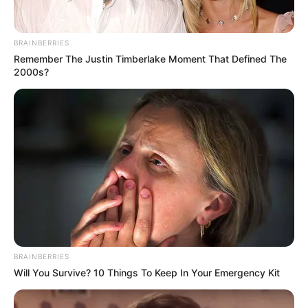
imágenes, el olfato de caninos y una alerta de las
autoridades francesas, permitió poner al descubierto esta
novedosa modalidad
al revisar 18 toneladas de cocos
de
BRAINBERRIES
exportación con destino
final Algeciras (España).
Remember The Justin Timberlake Moment That Defined The
2000s?
BRAINBERRIES
Will You Survive? 10 Things To Keep In Your Emergency Kit