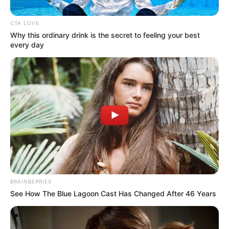
CTA LOVE
Why this ordinary drink is the secret to feeling your best
every day
Cortesía
Policía descubre cocaína diluida en agua de coco en el
BRAINBERRIES
puerto de Cartagena
See How The Blue Lagoon Cast Has Changed After 46 Years
Por:
qa editor_alertas
Junio 12, 2024