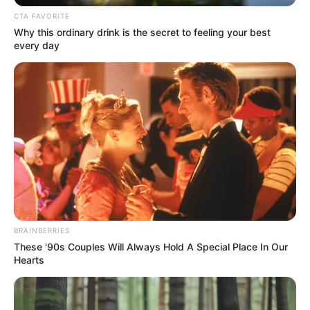
CTA FAVORITE
Why this ordinary drink is the secret to feeling your best
TEMAS RELACIONADOS
every day
PUERTO DE CARTAGENA
NARCOTRÁFICO
COCAÍNA
MANTÉNGASE EN ALERTA
Tenemos todas las noticias que le
interesan. Para estar bien informado, por
favor, active las notificaciones de Alerta.
BRAINBERRIES
ACTIVAR AHORA
These '90s Couples Will Always Hold A Special Place In Our
Hearts
TEMAS DESTACADOS