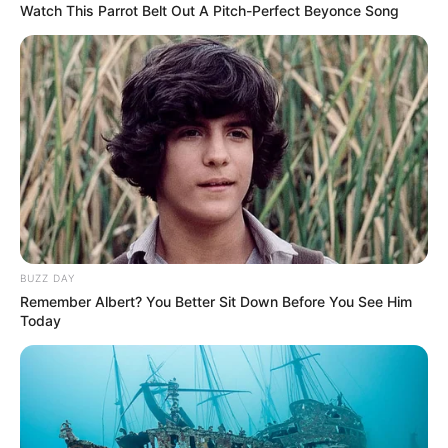
Watch This Parrot Belt Out A Pitch-Perfect Beyonce Song
Cuando la Policía tiene conocimiento del caso, llega al
lugar y recolecta información que entregaron testigos y
se logra individualizar al presunto victimario quien sería
la expareja sentimental de la mujer que acompañaba al
hoy fallecido
y se realizan una serie de operativos de
búsqueda en las residencias de amigos, familiares y en
los lugares más concurridos por esta persona.
De manera inmediata se realizan las coordinaciones con
otras estaciones de Policía y se activa el
'Plan Candado'
,
con las Unidades de la Seccional de Tránsito y transporte
BUZZ DAY
que se encuentran en el peaje de Turbaco y los
Remember Albert? You Better Sit Down Before You See Him
municipios aledaños, como Turbana y Arjona.
Today
Puede interesarle:
Se entregó el hombre señalado de
asesinar a su expareja sentimental en San Cristóbal -
Bolívar