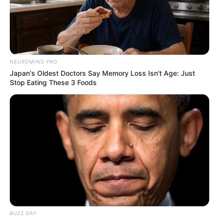
NEUROMIND PRO
Japan's Oldest Doctors Say Memory Loss Isn't Age: Just
Stop Eating These 3 Foods
Cortesía
El hecho ocurrió en el municipio de Turbaco
Por:
Orlando Ramos Esalas
Abril 20, 2022
COMPARTIR
BUZZ DAY