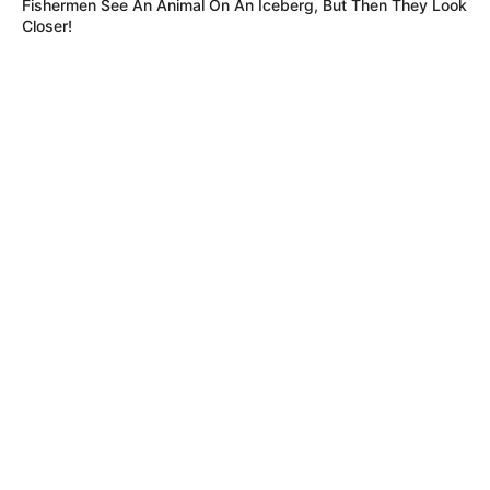
Fishermen See An Animal On An Iceberg, But Then They Look
Closer!
MÁS DE JUDICIALES