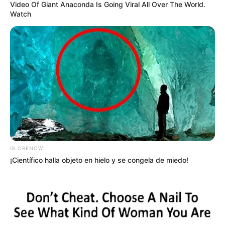
Video Of Giant Anaconda Is Going Viral All Over The World.
Watch
Tenemos todas las noticias que le
interesan. Para estar bien informado, por
favor, active las notificaciones de Alerta.
ACTIVAR AHORA
TEMAS DESTACADOS
GLOBENOW
CORTES DE LUZ EN BOLÍVAR
¡Científico halla objeto en hielo y se congela de miedo!
EL CARMEN DE BOLÍVAR
DUMEK TURBAY
ALCALDÍA DE CARTAGENA
YAMIL ARANA
FEMINICIDIO