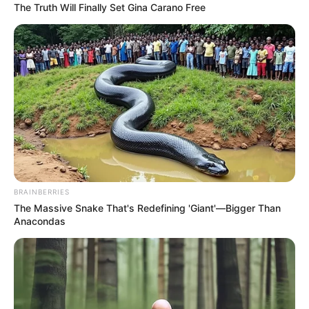
De este ataque sangriento, que enlutó a una familia en el
The Truth Will Finally Set Gina Carano Free
corregimiento de Bayunca, indican qué,
no saben quién
asesinó a Daniel Bustillo; debido a que
"él no se metía
con nadie y tampoco era un joven de problemas".
Puede leer más: Noche buena sangrienta: un pareja fue
asesinada en Barranquilla
Sobre este hecho de sangre,
las autoridades indagan los
móviles, para dar con el paradero del responsable de la
muerte del joven.
COMPARTIR
BRAINBERRIES
The Massive Snake That's Redefining 'Giant'—Bigger Than
Anacondas
ALERTA BOGOTÁ EN GOOGLE NEWS
TEMAS RELACIONADOS
NOTICIAS CARTAGENA
BOLÍVAR
BAYUNCA