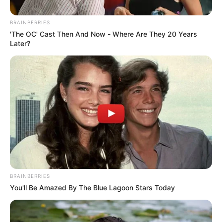
BRAINBERRIES
'The OC' Cast Then And Now - Where Are They 20 Years
Later?
Cortesía
Homicidio en Bayunca
Por:
Rodrigo Rodríguez Serpa
BRAINBERRIES
You'll Be Amazed By The Blue Lagoon Stars Today
Diciembre 25, 2023