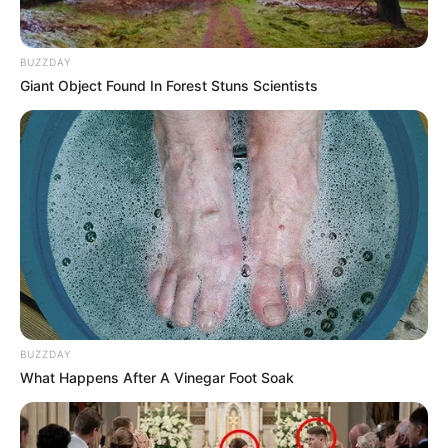
BUZZDAY
Giant Object Found In Forest Stuns Scientists
BUZZDAY
What Happens After A Vinegar Foot Soak
A través del
Centro Automático de Despacho se
recibieron un total de 57 llamadas, de las cuales 36
fueron por riñas
asociadas a hechos de intolerancia y la