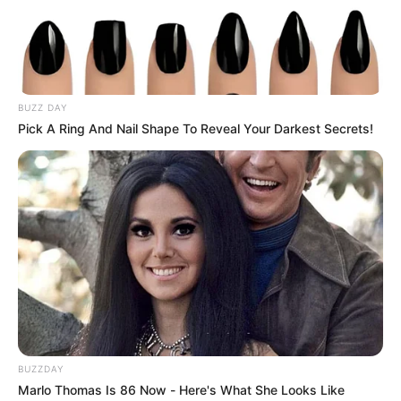
Tenemos todas las noticias que le
interesan. Para estar bien informado, por
favor, active las notificaciones de Alerta.
ACTIVAR AHORA
BUZZ DAY
Pick A Ring And Nail Shape To Reveal Your Darkest Secrets!
TEMAS DESTACADOS
CORTES DE LUZ EN BOLÍVAR
EL CARMEN DE BOLÍVAR
DUMEK TURBAY
ALCALDÍA DE CARTAGENA
YAMIL ARANA
FEMINICIDIO
BUZZDAY
Marlo Thomas Is 86 Now - Here's What She Looks Like