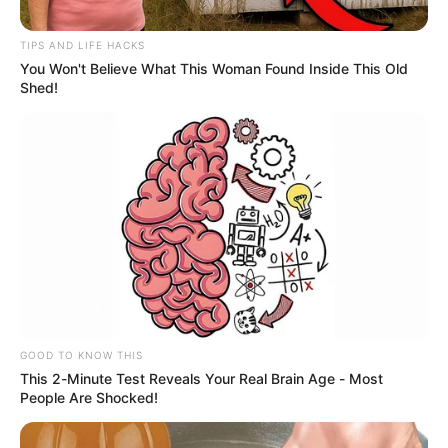
TIPS AND LIFE HACKS
You Won't Believe What This Woman Found Inside This Old
Shed!
Foto//Cortesía PONAL
Balance fin de año
Por:
Orlando Ramos Esalas
Enero 1, 2023
GOOD TO KNOW THIS
This 2-Minute Test Reveals Your Real Brain Age - Most
People Are Shocked!