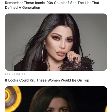
Remember These Iconic '90s Couples? See The List That
Defined A Generation
Las autoridades confirmaron que en el lugar
se
encontraron, 30 kilos de marihuana, 407 dosis de
cocaína, 400 dosis de bazuco, ocho celulares, dos
grameras, dinero en efectivo y más de 2 mil empaques
de bolsas plásticas para dosificar la droga.
BRAINBERRIES
El reporte oficial también indica que, entre los capturados
If Looks Could Kill, These Women Would Be On Top
figuran alias
“Silfredo”
, líder de la banda,
“el Cabeza”,
“Randy”, “Linfer”, “Esteba”, "Pedro" y “Lorenza”
, varios
con antecedentes por tráfico de estupefacientes, quienes
serían presuntos responsables del expendio de las
sustancias alucinógenas, en inmediaciones de entornos
escolares, logrando
erradicar estos ocho puntos fijos de