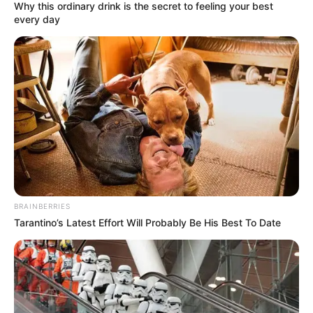
Why this ordinary drink is the secret to feeling your best
espera que un juez con función de control de garantías
every day
defina su situación judicial.
COMPARTIR
ALERTA BOGOTÁ EN GOOGLE NEWS
TEMAS RELACIONADOS
NOTICIAS CARTAGENA
CARTAGENA
NARCOTRÁFICO
BRAINBERRIES
Tarantino’s Latest Effort Will Probably Be His Best To Date
MANTÉNGASE EN ALERTA
Tenemos todas las noticias que le
interesan. Para estar bien informado, por