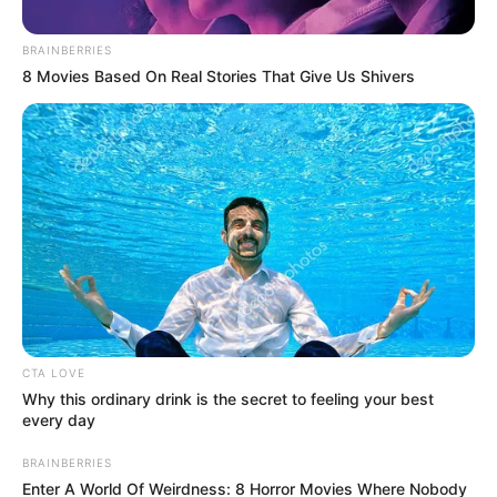
BRAINBERRIES
8 Movies Based On Real Stories That Give Us Shivers
CTA LOVE
Cortesía
Why this ordinary drink is the secret to feeling your best
every day
Cae banda dedicada al narcotráfico bajo el mando de
alias ‘Silfredo’ en Cartagena
BRAINBERRIES
Por:
Alerta Caribe
Enter A World Of Weirdness: 8 Horror Movies Where Nobody