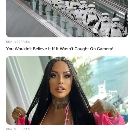
favor, active las notificaciones de Alerta.
ACTIVAR AHORA
BRAINBERRIES
You Wouldn't Believe It If It Wasn't Caught On Camera!
TEMAS DESTACADOS
CORTES DE LUZ EN BOLÍVAR
EL CARMEN DE BOLÍVAR
DUMEK TURBAY
ALCALDÍA DE CARTAGENA
YAMIL ARANA
FEMINICIDIO
BRAINBERRIES