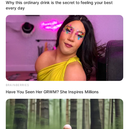
Why this ordinary drink is the secret to feeling your best
CORTES DE LUZ EN BOLÍVAR
every day
EL CARMEN DE BOLÍVAR
DUMEK TURBAY
ALCALDÍA DE CARTAGENA
YAMIL ARANA
FEMINICIDIO
BRAINBERRIES
Have You Seen Her GRWM? She Inspires Millions