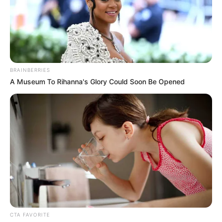
TEMAS RELACIONADOS
MARÍA LA BAJA
INVESTIGACIÓN
ZONA RURAL
DOBLE HOMICIDIO
BRAINBERRIES
MANTÉNGASE EN ALERTA
A Museum To Rihanna's Glory Could Soon Be Opened
Tenemos todas las noticias que le
interesan. Para estar bien informado, por
favor, active las notificaciones de Alerta.
ACTIVAR AHORA
TEMAS DESTACADOS
CTA FAVORITE