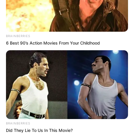
MANTÉNGASE EN ALERTA
Tenemos todas las noticias que le
interesan. Para estar bien informado, por
BRAINBERRIES
favor, active las notificaciones de Alerta.
6 Best 90’s Action Movies From Your Childhood
ACTIVAR AHORA
TEMAS DESTACADOS
CORTES DE LUZ EN BOLÍVAR
EL CARMEN DE BOLÍVAR
DUMEK TURBAY
ALCALDÍA DE CARTAGENA
YAMIL ARANA
BRAINBERRIES
FEMINICIDIO
Did They Lie To Us In This Movie?