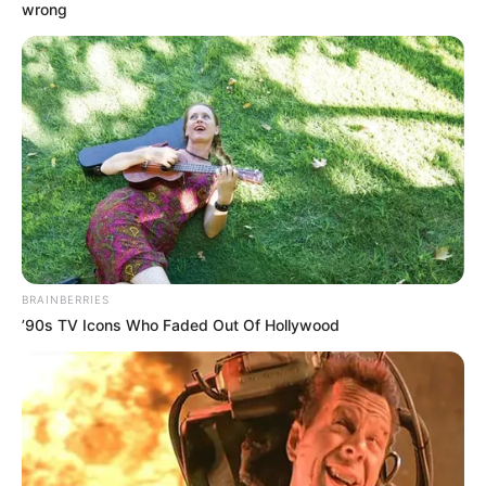
wrong
También
quedó prohibido el estacionamiento de buses
turísticos en los barrios Bocagrande, Castillogrande y
Laguito
. El ingreso a las playas autorizadas se mantiene
entre las 8:00 a.m. hasta las 6:00 p.m. El uso de
tapabocas es obligatorio en espacios públicos y
establecimientos de comercio
, en donde además se
deberá garantizar el distanciamiento social.
COMPARTIR
ALERTA BOGOTÁ EN GOOGLE NEWS
BRAINBERRIES
’90s TV Icons Who Faded Out Of Hollywood
TEMAS RELACIONADOS
CARTAGENA
NAVIDAD Y AÑO NUEVO
TOQUE DE QUEDA
COVID-19