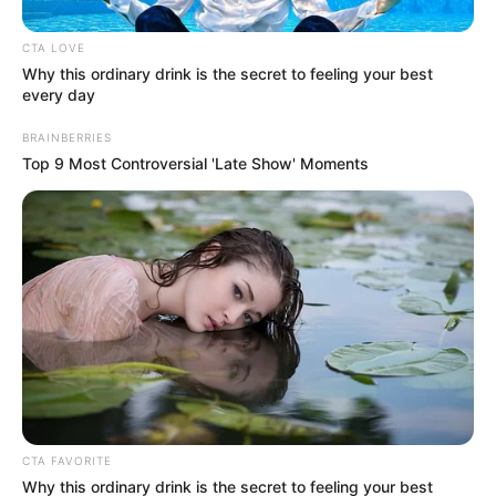
CTA LOVE
Why this ordinary drink is the secret to feeling your best
every day
BRAINBERRIES
Top 9 Most Controversial 'Late Show' Moments
“Con el fin de que tanto las personas, como los
establecimientos y comercios aprovechen la temporada
turística,
se redujo una hora la restricción de movilidad.
CTA FAVORITE
Para los mayores de 12 años es obligatorio presentar el
Why this ordinary drink is the secret to feeling your best