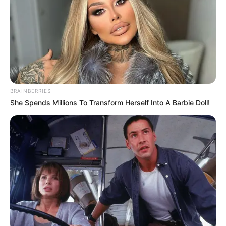
COMPARTIR
UNIRSE AL CANAL DE WHATSAPP
BRAINBERRIES
El
Concejo Distrital de Cartagena
realizó una nueva
She Spends Millions To Transform Herself Into A Barbie Doll!
sesión en la que analizó el
informe de gestión de la
Secretaría del Interior
, dependencia que presentó un
balance de las principales acciones ejecutadas en
materia de
seguridad
, convivencia ciudadana, control del
espacio público y gestión administrativa durante los
primeros meses de 2026.
Balance de operativos, controles y
acciones en Cartagena
Durante la presentación, la
Secretaría del Interior