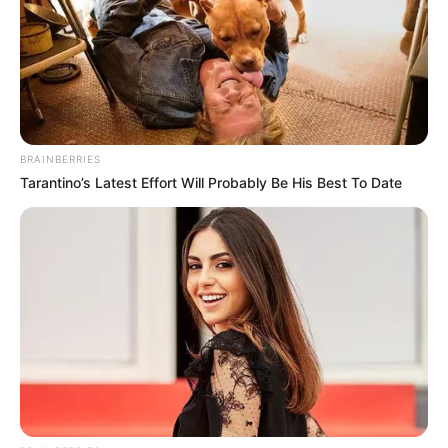
BRAINBERRIES
Tarantino’s Latest Effort Will Probably Be His Best To Date
Como parte de las labores de inspección y control, la
dependencia reportó la revisión de
190 establecimientos
comerciales
, además de
1.506 controles de seguridad
realizados a ciudadanos y la sensibilización de
234
vendedores informales
sobre el cumplimiento de las
normas de convivencia y el uso adecuado del espacio
público.
LEA TAMBIÉN