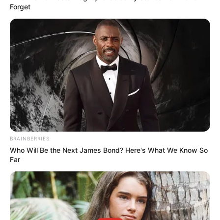
Forget
ALERTA BOGOTÁ EN GOOGLE NEWS
TEMAS RELACIONADOS
MUNICIPIOS DE BOLÍVAR
NOTICIAS BOLÍVAR
MANTÉNGASE EN ALERTA
Tenemos todas las noticias que le
BRAINBERRIES
interesan. Para estar bien informado, por
Who Will Be the Next James Bond? Here's What We Know So
favor, active las notificaciones de Alerta.
Far
ACTIVAR AHORA