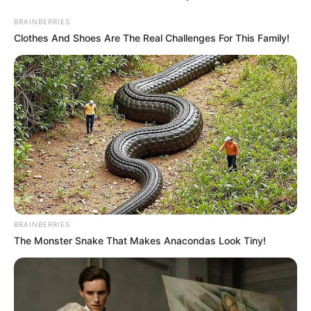
BRAINBERRIES
Clothes And Shoes Are The Real Challenges For This Family!
COMPARTIR
UNIRSE AL CANAL DE WHATSAPP
Recientemente,
fue entregado el
reporte de la
Gobernación
de Bolívar frente al programa de acceso
“Justo Bolívar”
, en el que indicaron que cerca de
29 mil
habitantes se beneficiaron
de estas rutas de acceso a la
justicia, que fueron llevadas a la comunidad con
servicios de asesoría legal para trámites, servicios de
BRAINBERRIES
centros de conciliación y socialización de las rutas de
The Monster Snake That Makes Anacondas Look Tiny!
acceso a la justicia.
Los miles de habitantes que accedieron a las jornadas
adelantadas, pudieron acceder a trámites de entidades
como la
Registraduría Nacional y Migración Colombia
,