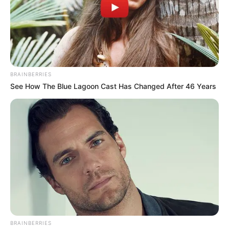
TEMAS DESTACADOS
CORTES DE LUZ EN BOLÍVAR
EL CARMEN DE BOLÍVAR
DUMEK TURBAY
ALCALDÍA DE CARTAGENA
YAMIL ARANA
FEMINICIDIO
BRAINBERRIES
See How The Blue Lagoon Cast Has Changed After 46 Years
BRAINBERRIES