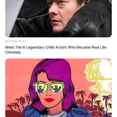
ALERTA BOGOTÁ EN GOOGLE NEWS
TEMAS RELACIONADOS
NOTICIAS BOLÍVAR
PÓLVORA EN CARTAGENA
BRAINBERRIES
NOCHE DE VELITAS
Meet The 6 Legendary Child Actors Who Became Real Life
Criminals
MANTÉNGASE EN ALERTA
Tenemos todas las noticias que le
interesan. Para estar bien informado, por
favor, active las notificaciones de Alerta.
ACTIVAR AHORA