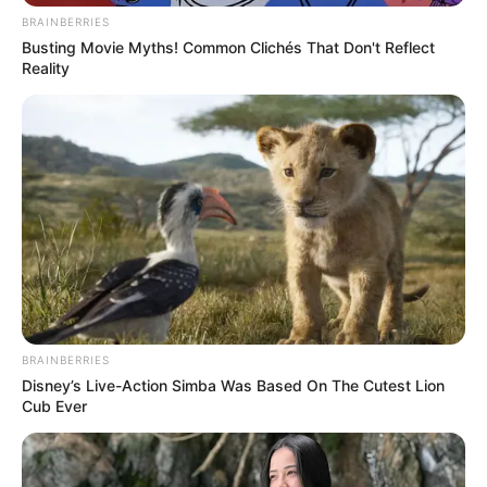
BRAINBERRIES
Busting Movie Myths! Common Clichés That Don't Reflect
TEMAS DESTACADOS
Reality
CORTES DE LUZ EN BOLÍVAR
EL CARMEN DE BOLÍVAR
DUMEK TURBAY
ALCALDÍA DE CARTAGENA
YAMIL ARANA
FEMINICIDIO
BRAINBERRIES
Disney’s Live-Action Simba Was Based On The Cutest Lion
Cub Ever