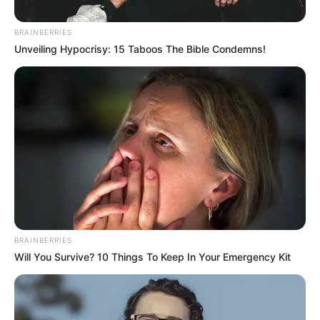
BRAINBERRIES
Unveiling Hypocrisy: 15 Taboos The Bible Condemns!
Colprensa
BRAINBERRIES
El uso de la pólvora en Colombia sigue dejando como
Will You Survive? 10 Things To Keep In Your Emergency Kit
víctimas principalmente a los niños.
Por:
Wendy Chimá Pájaro
Diciembre 10, 2023