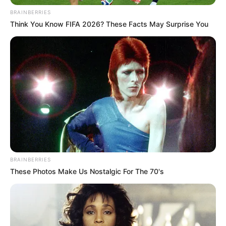
pirotécnica.
BRAINBERRIES
Think You Know FIFA 2026? These Facts May Surprise You
Lea aquí:
Ciudadano neerlandés perdió el control de su
carro y murió tras fuerte choque cerca a Barranquilla
BRAINBERRIES
These Photos Make Us Nostalgic For The 70's