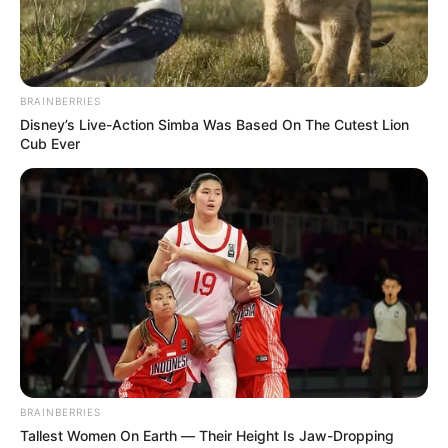
EL CARMEN DE BOLÍVAR
DUMEK TURBAY
ALCALDÍA DE CARTAGENA
YAMIL ARANA
FEMINICIDIO
BRAINBERRIES
Disney’s Live-Action Simba Was Based On The Cutest Lion
Cub Ever
BRAINBERRIES
Tallest Women On Earth — Their Height Is Jaw-Dropping