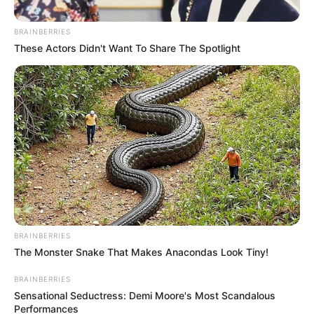
BRAINBERRIES
These Actors Didn't Want To Share The Spotlight
Cortesía.
BRAINBERRIES
Dumek Turbay, alcalde de Cartagena.
The Monster Snake That Makes Anacondas Look Tiny!
Por:
Agencia Efe
BRAINBERRIES
Agosto 16, 2024
Sensational Seductress: Demi Moore's Most Scandalous
Performances