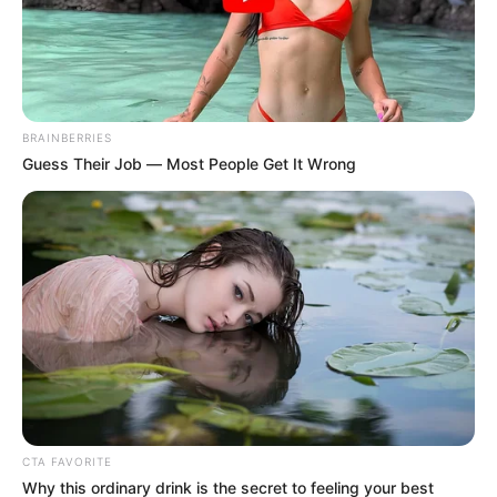
representativos de Cartagena, como
la escultura de una
palenquera, dulces típicos
y un libro de la historia de la
ciudad.
BRAINBERRIES
Guess Their Job — Most People Get It Wrong
CTA FAVORITE
Why this ordinary drink is the secret to feeling your best