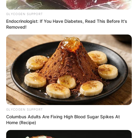
desarrollo urbano.
GLYCOGEN SUPPORT
Endocrinologist: If You Have Diabetes, Read This Before It's
Removed!
Cortesía Alcaldía de Cartagena
Cooperación internacional de Cartagena con la CAF y la
Unión Europea
GLYCOGEN SUPPORT
Columbus Adults Are Fixing High Blood Sugar Spikes At
Por:
Andrea Melissa Ascanio De Oro
Home (Recipe)
Marzo 26, 2026