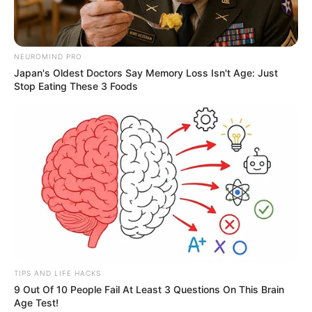
busca consolidar una agenda de proyectos
que incluye
la implementación de un observatorio de turismo, la
formulación de un plan de internacionalización y la
estructuración de una hoja de ruta con miras a la
NEUROMIND PRO
conmemoración de los 500 años de la ciudad en 2033.
Japan's Oldest Doctors Say Memory Loss Isn't Age: Just
Stop Eating These 3 Foods
TIPS AND LIFE HACKS
9 Out Of 10 People Fail At Least 3 Questions On This Brain
Age Test!