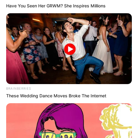
Have You Seen Her GRWM? She Inspires Millions
Por ahora, el
alcalde de Cartagena
manifestó su
disposición para trabajar de manera articulada con el
nuevo Gobierno nacional
.
LEA TAMBIÉN
Venezolana refugiada en Cartagena
busca a seis familiares
desaparecidos tras terremoto
BRAINBERRIES
These Wedding Dance Moves Broke The Internet
COMPARTIR
ALERTA BOGOTÁ EN GOOGLE NEWS