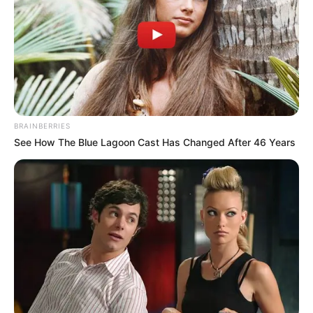
COMPARTIR
UNIRSE AL CANAL DE WHATSAPP
El
alcalde de Cartagena, Dumek Turbay
, expresó por
redes sociales
su aprobación tras conocerse que
Fabio
BRAINBERRIES
Arjona
recibió nombramiento como
nuevo ministro de
See How The Blue Lagoon Cast Has Changed After 46 Years
Ambiente y Desarrollo Sostenible de Colombia
. El
mandatario de los cartageneros aprovechó para enviar un
mensaje sobre los
puntos clave
que considera deben ser
prioridad para el gabinete al que llegará Arjona.
Inicialmente, Turbay recordó que es un funcionario con el
que ya ha tenido relaciones públicas: “Con
ministro
entrante Fabio Arjona
ya hemos trabajado desde
Conservación Internacional
, con la intermediación de la
Oficina de Cooperación Internacional
, y ha fluido