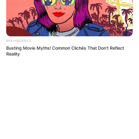
TEMAS RELACIONADOS
CANAL DEL DIQUE
DUMEK TURBAY
MINISTERIO DE AMBIENTE
CARTAGENA
BRAINBERRIES
Busting Movie Myths! Common Clichés That Don't Reflect
MANTÉNGASE EN ALERTA
Reality
Tenemos todas las noticias que le
interesan. Para estar bien informado, por
favor, active las notificaciones de Alerta.
ACTIVAR AHORA
TEMAS DESTACADOS