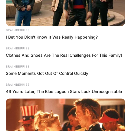
protección de los ecosistemas
, la
seguridad hídrica
, el
abastecimiento de agua potable de Cartagena
, la
navegabilidad de la bahía
y la
competitividad del
principal complejo portuario del Caribe colombiano
.
BRAINBERRIES
I Bet You Didn't Know It Was Really Happening?
BRAINBERRIES
“El proyecto no solo contribuye a la
recuperación
Clothes And Shoes Are The Real Challenges For This Family!
ecosistémica del Parque Nacional Corales del Rosario
,
sino que elimina el
vertimiento anual de dos millones de
BRAINBERRIES
toneladas de sedimentos a la bahía de Cartagena
”,
Some Moments Got Out Of Control Quickly
indicó Turbay.
BRAINBERRIES
LEA TAMBIÉN
46 Years Later, The Blue Lagoon Stars Look Unrecognizable
En Cartagena, Transcaribe tendrá
dos servicios adicionales por el
partido Colombia vs Ghana