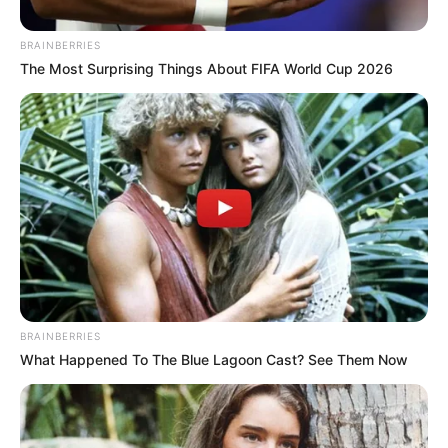
BRAINBERRIES
The Most Surprising Things About FIFA World Cup 2026
Alcaldía de Cartagena
El anuncio se dio tras conocerse quien será el nuevo
ministro de Ambiente los próximos 4 años
BRAINBERRIES
What Happened To The Blue Lagoon Cast? See Them Now
Por:
Diana María Ballestas Ortega
Julio 4, 2026