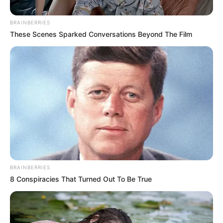
BRAINBERRIES
These Scenes Sparked Conversations Beyond The Film
De fondo: Funcicar - Fotografía desaparecidos
difundida por familiares
Fotografía de fondo de referencia
BRAINBERRIES
Por:
Diana María Ballestas Ortega
8 Conspiracies That Turned Out To Be True
Junio 25, 2026