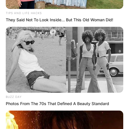
TIPS AND LIFE HACKS
They Said Not To Look Inside... But This Old Woman Did!
Cortesía Comité No Más Peajes
Manifestación del Comité No Más Peajes en Turbaco
BUZZ DAY
Por:
Abraham Mackenzie
Photos From The 70s That Defined A Beauty Standard
Abril 18, 2026