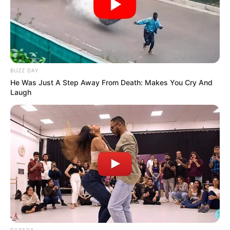
Tenemos todas las noticias que le
interesan. Para estar bien informado, por
favor, active las notificaciones de Alerta.
BUZZ DAY
ACTIVAR AHORA
He Was Just A Step Away From Death: Makes You Cry And
Laugh
TEMAS DESTACADOS
CORTES DE LUZ EN BOLÍVAR
EL CARMEN DE BOLÍVAR
DUMEK TURBAY
ALCALDÍA DE CARTAGENA
YAMIL ARANA
FEMINICIDIO
DARADA