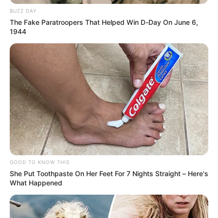
Además, confirmaron que se realizan bloqueos
BUZZ DAY
intermitentes como parte de una estrategia pedagógica
The Fake Paratroopers That Helped Win D-Day On June 6,
para explicar a los conductores las razones de la protesta,
1944
lo que puede generar demoras en la movilidad.
GOOD TO KNOW THIS
She Put Toothpaste On Her Feet For 7 Nights Straight – Here's
What Happened
Crédito: Cortesía
Los manifestantes también
Comité No Más
realizan bloqueos intermitentes
Peajes