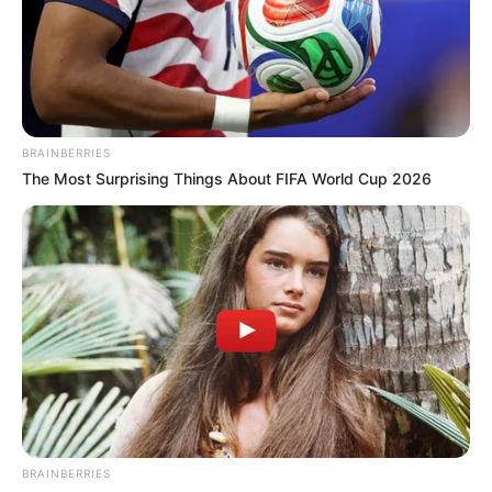
NOTICIAS CARTAGENA
ALCALDÍA DE CARTAGENA
BOLÍVAR
MANTÉNGASE EN ALERTA
BRAINBERRIES
The Most Surprising Things About FIFA World Cup 2026
Tenemos todas las noticias que le
interesan. Para estar bien informado, por
favor, active las notificaciones de Alerta.
ACTIVAR AHORA
TEMAS DESTACADOS
BRAINBERRIES
CORTES DE LUZ EN BOLÍVAR