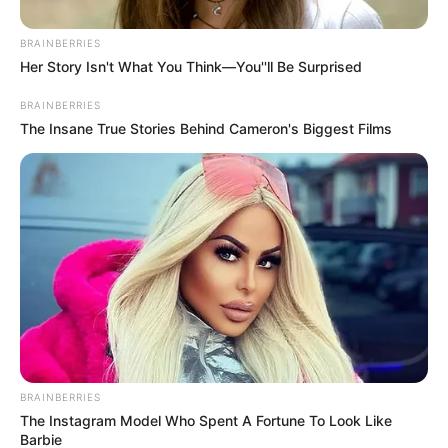
orquestación ha sido fundamental para dar vida a esta
pieza festiva, que promete hacer vibrar a ciudadanos y
BRAINBERRIES
visitantes durante las celebraciones novembrinas.
Her Story Isn't What You Think—You''ll Be Surprised
El alcalde de Cartagena, Dumek Turbay, resaltó el apoyo
BRAINBERRIES
constante hacia los sueños de Alexy Hernández, quien
The Insane True Stories Behind Cameron's Biggest Films
recientemente recibió una casa restaurada por parte de
Corvivienda. “Ahora, el IPCC le ha grabado la canción ‘El
Mocho y su Mona’, cuyo lanzamiento, junto con su video,
realizamos hoy, lunes 28 de octubre. Los invitamos a
disfrutar de esta melodía que seguramente será la más
sonada de ‘La Fiesta que nos Une’”, expresó el
mandatario.
BRAINBERRIES
The Instagram Model Who Spent A Fortune To Look Like
Barbie