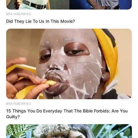
BRAINBERRIES
Did They Lie To Us In This Movie?
Cortesía
Alexy Hernández
BRAINBERRIES
15 Things You Do Everyday That The Bible Forbids: Are You
Por:
Danna Belén Jurado Ortega
Guilty?
Octubre 28, 2024