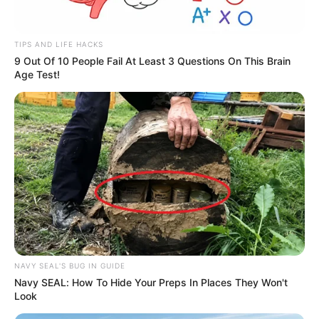
la plataforma del sistema de identificación de potenciales
beneficiarios Sisbén IV en la capital del Magdalena.
TIPS AND LIFE HACKS
Leer también: El Gobernador de Bolívar, Yamil Arana,
9 Out Of 10 People Fail At Least 3 Questions On This Brain
salpicado en escándalo de Invías
Age Test!
NAVY SEAL'S BUG IN GUIDE
Navy SEAL: How To Hide Your Preps In Places They Won't
Look