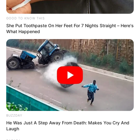
TEMAS DESTACADOS
GOOD TO KNOW THIS
CORTES DE LUZ EN BOLÍVAR
She Put Toothpaste On Her Feet For 7 Nights Straight – Here's
EL CARMEN DE BOLÍVAR
DUMEK TURBAY
What Happened
ALCALDÍA DE CARTAGENA
YAMIL ARANA
FEMINICIDIO
BUZZDAY
He Was Just A Step Away From Death: Makes You Cry And
Laugh