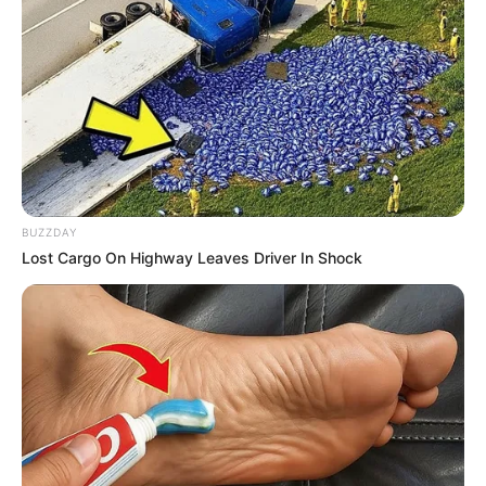
TEMAS RELACIONADOS
SANTA MARTA
ESCÁNDALO
VEHÍCULOS
VIRNA JOHNSON
MANTÉNGASE EN ALERTA
BUZZDAY
Lost Cargo On Highway Leaves Driver In Shock
Tenemos todas las noticias que le
interesan. Para estar bien informado, por
favor, active las notificaciones de Alerta.
ACTIVAR AHORA