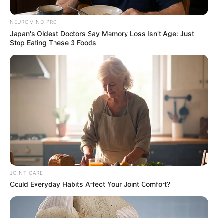
NEUROMIND PRO
Japan's Oldest Doctors Say Memory Loss Isn't Age: Just
Stop Eating These 3 Foods
Alcaldía de Santa Marta/ Procuraduría.
Ex alcaldesa Virna Johnson.
JOINT CARE
Could Everyday Habits Affect Your Joint Comfort?
Por:
Angy Cueto Martínez
Febrero 28, 2025