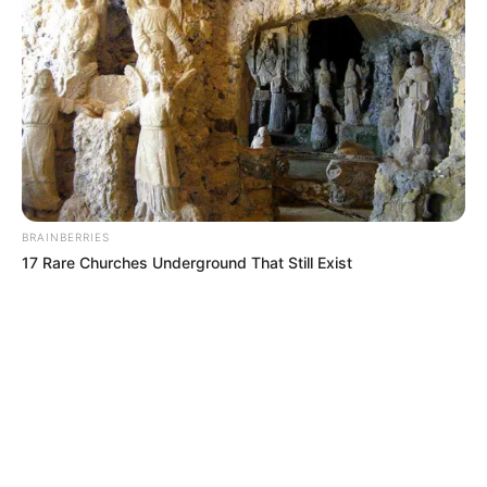
TEMAS DESTACADOS
CORTES DE LUZ EN BOLÍVAR
EL CARMEN DE BOLÍVAR
DUMEK TURBAY
ALCALDÍA DE CARTAGENA
YAMIL ARANA
FEMINICIDIO
BRAINBERRIES
17 Rare Churches Underground That Still Exist