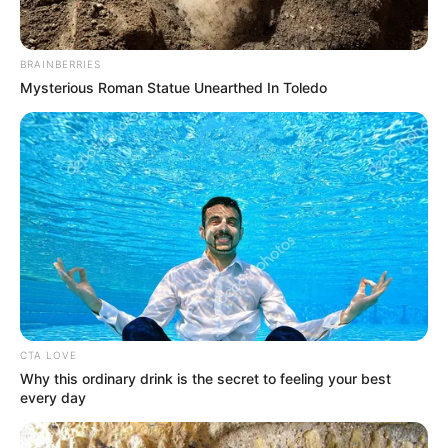
ALERTA BOGOTÁ EN GOOGLE NEWS
BRAINBERRIES
Mysterious Roman Statue Unearthed In Toledo
TEMAS RELACIONADOS
ALCALDÍA DE CARTAGENA
CHAMBACÚ
NOTICIAS CARTAGENA
PASACABALLOS
MANTÉNGASE EN ALERTA
Tenemos todas las noticias que le
interesan. Para estar bien informado, por
favor, active las notificaciones de Alerta.
CTA LOVE
Why this ordinary drink is the secret to feeling your best
every day
ACTIVAR AHORA