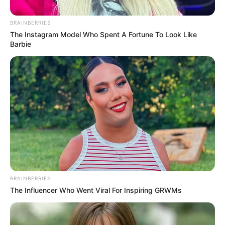
BRAINBERRIES
The Instagram Model Who Spent A Fortune To Look Like
Barbie
Cortesía Alcaldía Mayor Cartagena
Imagen de la urbanización donde serán trasladados
Por:
Diana María Ballestas Ortega
Marzo 22, 2025
BRAINBERRIES
The Influencer Who Went Viral For Inspiring GRWMs