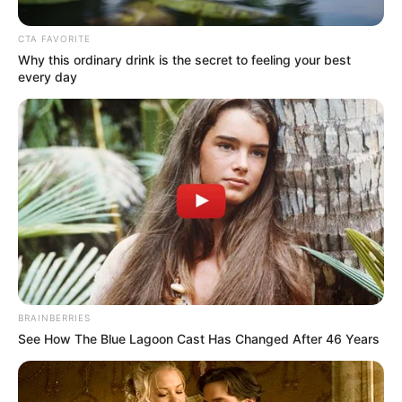
alcalde de Cartagena Dumek Turbay Paz, indicando que:
“estas familias llevan una eternidad en medio de la
CTA FAVORITE
precariedad y ahora
les daremos hogares listos.
El
Why this ordinary drink is the secret to feeling your best
acompañamiento del próximo martes es la más clara
every day
muestra de voluntad política, de una firme decisión de
gobierno frente a los derechos de las poblaciones más
vulnerables que hace mucho merecen ser trasladados”.
¿Qué pasará con el resto de familias?
BRAINBERRIES
See How The Blue Lagoon Cast Has Changed After 46 Years