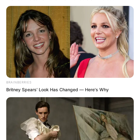
CORTES DE LUZ EN BOLÍVAR
EL CARMEN DE BOLÍVAR
DUMEK TURBAY
ALCALDÍA DE CARTAGENA
YAMIL ARANA
FEMINICIDIO
BRAINBERRIES
Britney Spears' Look Has Changed — Here's Why