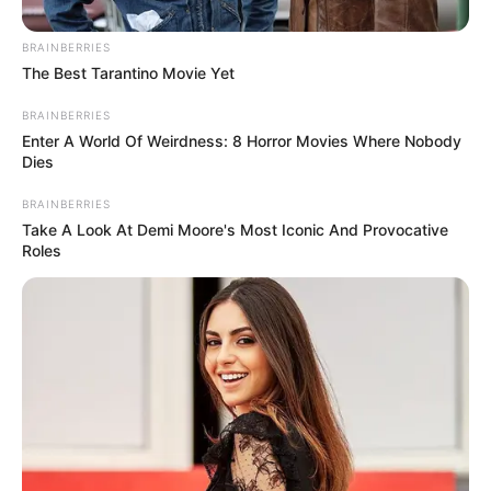
Barranquilla, Santa Marta, Riohacha, Turbo y el
archipiélago de San Andrés y Providencia, donde se
BRAINBERRIES
prevén condiciones marítimas adversas por la
The Best Tarantino Movie Yet
intensificación de los vientos alisios.
BRAINBERRIES
Enter A World Of Weirdness: 8 Horror Movies Where Nobody
Dies
BRAINBERRIES
Take A Look At Demi Moore's Most Iconic And Provocative
Roles
LEA TAMBIÉN
Alcaldía de Cartagena solicita
transferencia de administración en
3 lugares emblemáticos de la
ciudad