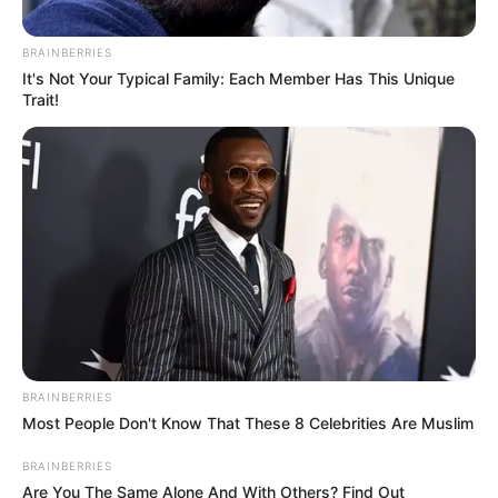
TEMAS RELACIONADOS
BRAINBERRIES
It's Not Your Typical Family: Each Member Has This Unique
MAR DE LEVA
FUERTES VIENTOS
Trait!
NOTICIAS CARTAGENA
OLEAJE
MANTÉNGASE EN ALERTA
Tenemos todas las noticias que le
interesan. Para estar bien informado, por
favor, active las notificaciones de Alerta.
ACTIVAR AHORA
BRAINBERRIES
Most People Don't Know That These 8 Celebrities Are Muslim
BRAINBERRIES
TEMAS DESTACADOS
Are You The Same Alone And With Others? Find Out