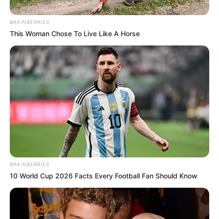
BRAINBERRIES
This Woman Chose To Live Like A Horse
Cortesía Alcaldía de Cartagena
Mar de leva en Cartagena
Por:
Andrea Melissa Ascanio De Oro
BRAINBERRIES
Marzo 6, 2026
10 World Cup 2026 Facts Every Football Fan Should Know