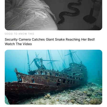
comunidades que se disputan el acceso al recurso.
Lerber Dimas, activista de derechos humanos, señala que
mucha gente debe levantarse a las 3 o 4 de la mañana
para conectar una
motobomba
y conseguir que le vendan
una pimpina de agua. "Todo esto genera
conflictos
GOOD TO KNOW THIS
sociales
en los barrios porque no existen las condiciones
Security Camera Catches Giant Snake Reaching Her Bed!
para que la gente tenga una vida digna", sentenció.
Watch The Video
De acuerdo con la Empresa de Servicios Públicos de
Santa Marta (Essmar), se han identificado
60 barrios
que
enfrentan desviación del recurso hídrico para beneficiar
intereses individuales. Esto afecta tanto a la compañía
como a la comunidad en general. "Al hacer estas malas
intervenciones en la red de acueducto también se generan
fallas en el sistema, lo que impide que el agua llegue de
forma adecuada al resto de barrios", precisó Isis Navarro,
exgerente de la empresa.