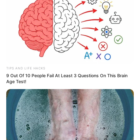
UNIRSE AL CANAL DE WHATSAPP
La
crisis de agua
en Santa Marta ha dado paso a un
mercado ilegal
que impone precios y condiciones a los
ciudadanos desesperados por acceder al
líquido vital
.
Este fenómeno, que se ha convertido en una especie de
"
acuatráfico
", opera a través de estructuras ilegales que
controlan válvulas y puntos de abastecimiento,
TIPS AND LIFE HACKS
vendiendo agua a precios
exorbitantes
.
9 Out Of 10 People Fail At Least 3 Questions On This Brain
Age Test!
"Hay dos personas que colocan el agua. Ellos son los que
tienen encargados desde esos puntos hacia arriba
ponerle agua a todas las casas. Entonces, esos dos
señores cobran de 10 mil a 15 mil pesos por hora por
colocar el agua a los que no tenemos acceso", explicó un
habitante de la parte alta del barrio El Yucal, un sector
popular de Santa Marta.
Muchos habitantes denuncian que
mafias y carteles del