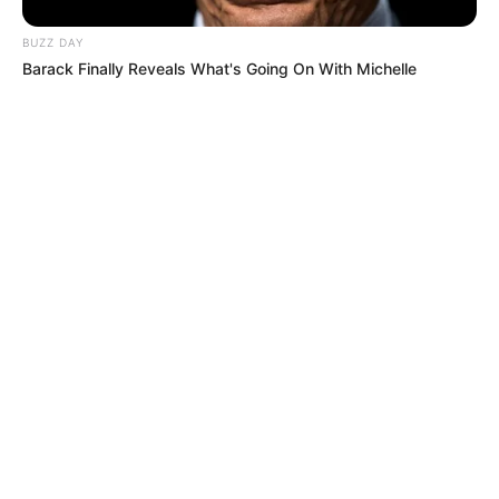
el caso del actual mandatario, Carlos Pinedo, ha reiterado
que su administración no se quedará en proyectos
BUZZ DAY
formulados, sino que resolverá el problema, al menos de
Barack Finally Reveals What's Going On With Michelle
forma gradual.
"Tenemos establecida la solución para todo el Distrito de
Santa Marta, incluyendo la zona rural. Vamos a hacer
una inversión con recursos propios de
850 mil millones
de pesos
, ya aprobados por el Consejo Distrital. Además,
tenemos la fe intacta en que el Gobierno Nacional nos
apoyará con recursos importantes".
Santa Marta es una ciudad que, irónicamente, posee
riqueza hídrica
que no ha sido aprovechada de forma
sostenible. Cada alcalde se presenta como el redentor del
principal problema que aqueja a los samarios, en una
ciudad que ve amenazada su
competitividad turística
y la
calidad de vida de sus habitantes por no suplir una
necesidad esencial como es el acceso al agua potable.
La gran esperanza está puesta en la conmemoración de