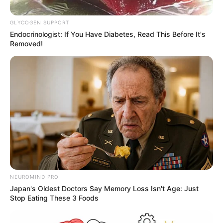
GLYCOGEN SUPPORT
Endocrinologist: If You Have Diabetes, Read This Before It's
Removed!
Cortesía de lideres sociales de Santa Marta.
Conexiones ilegales en Santa Marta.
Por:
Angy Cueto Martínez
Abril 8, 2025
NEUROMIND PRO
Japan's Oldest Doctors Say Memory Loss Isn't Age: Just
Stop Eating These 3 Foods
COMPARTIR