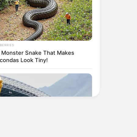
BERRIES
 Monster Snake That Makes
condas Look Tiny!