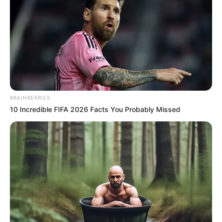
operatividad óptima de las redes de acueducto a largo
plazo.
Le puede interesar:
Mañana martes 5 de marzo se va la
luz en Cartagena y Bolívar
Se solicita a los residentes de la zona afectada que
tomen
las precauciones necesarias y se preparen para
BRAINBERRIES
posibles interrupciones temporales en el suministro de
10 Incredible FIFA 2026 Facts You Probably Missed
agua durante las horas especificadas.
COMPARTIR
ALERTA BOGOTÁ EN GOOGLE NEWS
TEMAS RELACIONADOS