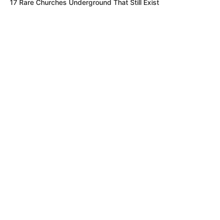
17 Rare Churches Underground That Still Exist
MÁS DE QUEJÓDROMO
LOCALIDAD DE CHAPINERO
¿Despilfarro vial? Critican exceso de
señales y semáforo en calle de 200
metros en Bogotá