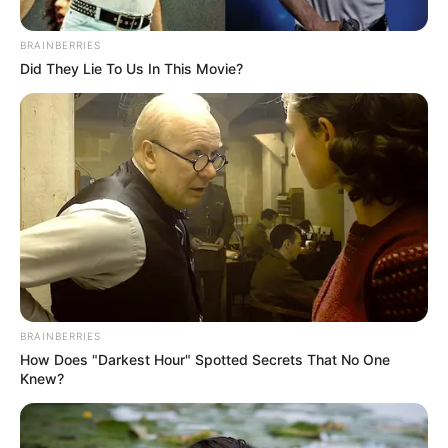
BRAINBERRIES
Did They Lie To Us In This Movie?
Foto archivo
Aguas de Cartagena avanza con las obras de
intervención
BRAINBERRIES
Por:
Ivanna Mastrascusa Cavadía
How Does "Darkest Hour" Spotted Secrets That No One
Knew?
Marzo 5, 2024