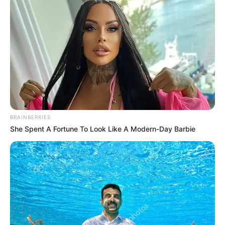
COMPARTIR
ALERTA BOGOTÁ EN GOOGLE NEWS
TEMAS RELACIONADOS
BOLÍVAR
SENADOR
ESTADOS UNIDOS
BRAINBERRIES
She Spent A Fortune To Look Like A Modern-Day Barbie
MANTÉNGASE EN ALERTA
Tenemos todas las noticias que le
interesan. Para estar bien informado, por
favor, active las notificaciones de Alerta.
ACTIVAR AHORA