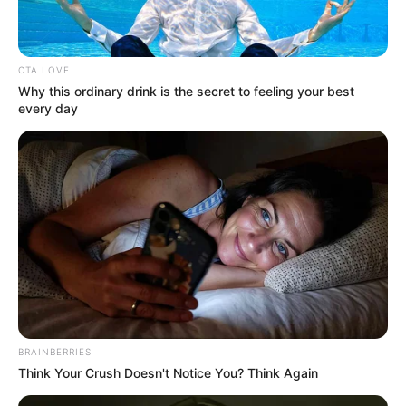
CTA LOVE
TEMAS DESTACADOS
Why this ordinary drink is the secret to feeling your best
every day
CORTES DE LUZ EN BOLÍVAR
EL CARMEN DE BOLÍVAR
DUMEK TURBAY
ALCALDÍA DE CARTAGENA
YAMIL ARANA
FEMINICIDIO
BRAINBERRIES
Think Your Crush Doesn't Notice You? Think Again