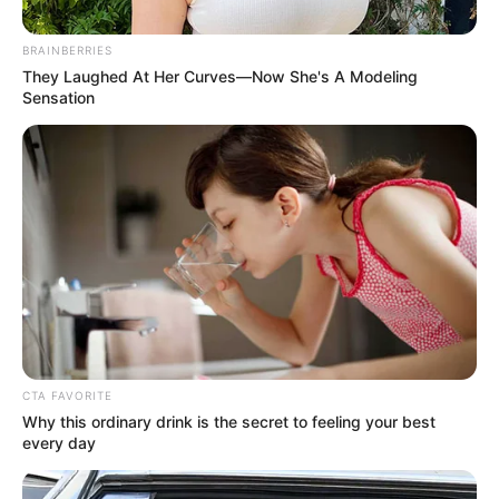
BRAINBERRIES
They Laughed At Her Curves—Now She's A Modeling
Sensation
Cuentas de X de ambos funcionarios
Enrique Cabrales y Juliana Aray
Por:
Diana María Ballestas Ortega
CTA FAVORITE
Septiembre 16, 2025
Why this ordinary drink is the secret to feeling your best
every day