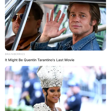
COMPARTIR
UNIRSE AL CANAL DE WHATSAPP
Crecen las reacciones de los senadores bolivarenses por
la descertificación, Juliana Aray y Enrique Cabrales
expusieron su preocupación por las consecuencias que
esto traerá a las comunidades en zonas expuestas al
narcotráfico como el sur de Bolívar, que tiene presencia
BRAINBERRIES
de al menos dos grandes grupos delincuenciales
It Might Be Quentin Tarantino's Last Movie
dedicados a este tipo de delitos.
Uno de los primeros en pronunciarse fue el cartagenero
Cabrales, quien mencionó inicialmente que la novedad no
genera una consecuencia:
"
¿qué otra respuesta se podía
esperar del gobierno de Estados Unidos?
La
descertificación no es una sorpresa, sino el resultado
lógico de políticas permisivas frente al narcotráfico y la
violencia".