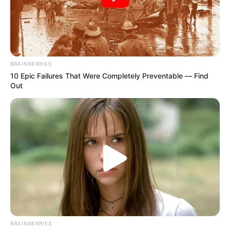
cultural y las oportunidades que
Colombia ofrece para el
turismo y la inversión.
También lea:
Gobierno instala PMU por el inicio de viajes
para celebraciones de Navidad y Año Nuevo
BRAINBERRIES
10 Epic Failures That Were Completely Preventable — Find
Out
BRAINBERRIES