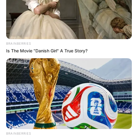
El almirante
Francisco Hernando Cubides, comandante
de la Armada Nacional
, detalló el itinerario del
Buque
Gloria
, que abarcará desde los mares de
Norteamérica
hasta llegar a
Barcelona
, con intercambios de cadetes y
paradas estratégicas en
Lisboa, Italia y Francia.
Se
BRAINBERRIES
proyecta que alrededor de
200,000 extranjeros visitarán
Is The Movie "Danish Girl" A True Story?
la embarcación a lo largo de esta ambiciosa travesía.
Esta iniciativa no solo promete fortalecer la presencia de
Colombia en el escenario internacional, sino también
fomentar
el turismo, la inversión y el intercambio
cultural, consolidando al Buque Gloria como un
embajador flotante
que lleva consigo el e
spíritu y la
belleza de Colombia a cada puerto que visita.
COMPARTIR
ALERTA BOGOTÁ EN GOOGLE NEWS
BRAINBERRIES