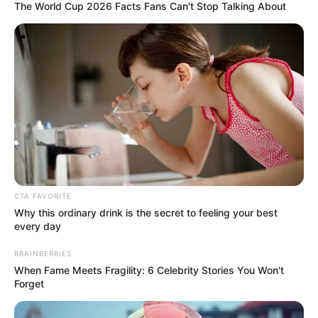
The World Cup 2026 Facts Fans Can't Stop Talking About
TEMAS RELACIONADOS
NOTICIAS BOLÍVAR
MANTÉNGASE EN ALERTA
Tenemos todas las noticias que le
interesan. Para estar bien informado, por
favor, active las notificaciones de Alerta.
CTA FAVORITE
Why this ordinary drink is the secret to feeling your best
every day
ACTIVAR AHORA
BRAINBERRIES
When Fame Meets Fragility: 6 Celebrity Stories You Won't
Forget
TEMAS DESTACADOS