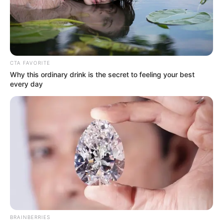
CTA FAVORITE
Why this ordinary drink is the secret to feeling your best
every day
Rupert Cassiani / RCN Radio
El Buque Gloria declarado como embajador de la marca
país, “Colombia, el país de la belleza”
Por:
Rupert Andrés Cassiani Catalán
Diciembre 22, 2023
BRAINBERRIES