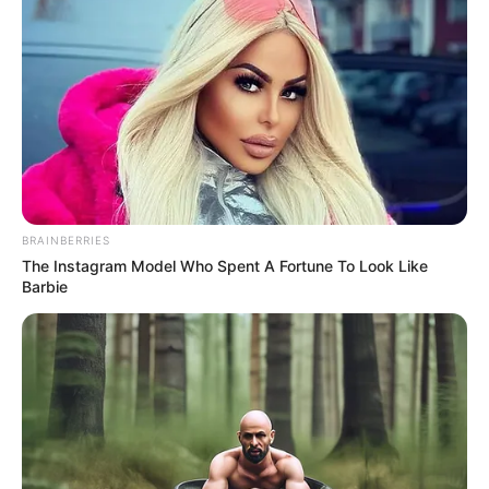
CORTES DE LUZ EN BOLÍVAR
EL CARMEN DE BOLÍVAR
DUMEK TURBAY
ALCALDÍA DE CARTAGENA
YAMIL ARANA
FEMINICIDIO
BRAINBERRIES
The Instagram Model Who Spent A Fortune To Look Like
Barbie