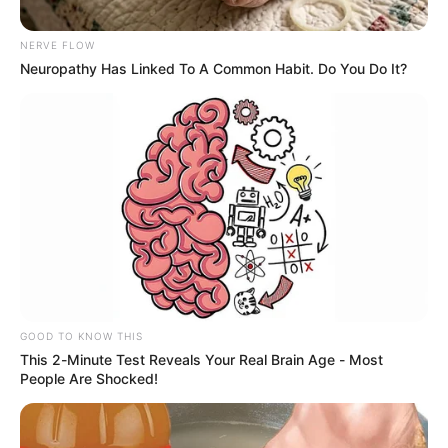
NERVE FLOW
Neuropathy Has Linked To A Common Habit. Do You Do It?
Archivo
Por:
Carolina Sarmiento Casadiegos
GOOD TO KNOW THIS
Abril 24, 2022
This 2-Minute Test Reveals Your Real Brain Age - Most
People Are Shocked!
COMPARTIR