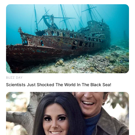
CARTAGENA
ACHÍ
MANTÉNGASE EN ALERTA
Tenemos todas las noticias que le
interesan. Para estar bien informado, por
favor, active las notificaciones de Alerta.
ACTIVAR AHORA
BUZZ DAY
Scientists Just Shocked The World In The Black Sea!
TEMAS DESTACADOS
CORTES DE LUZ EN BOLÍVAR
EL CARMEN DE BOLÍVAR
DUMEK TURBAY
ALCALDÍA DE CARTAGENA
YAMIL ARANA