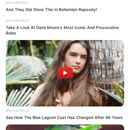
BRAINBERRIES
And They Did Show This In Bohemian Rapsody!
Tenemos todas las noticias que le
interesan. Para estar bien informado, por
BRAINBERRIES
favor, active las notificaciones de Alerta.
Take A Look At Demi Moore's Most Iconic And Provocative
Roles
ACTIVAR AHORA
TEMAS DESTACADOS
CORTES DE LUZ EN BOLÍVAR
EL CARMEN DE BOLÍVAR
DUMEK TURBAY
ALCALDÍA DE CARTAGENA
YAMIL ARANA
FEMINICIDIO
BRAINBERRIES
See How The Blue Lagoon Cast Has Changed After 46 Years