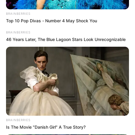
BRAINBERRIES
Top 10 Pop Divas - Number 4 May Shock You
BRAINBERRIES
46 Years Later, The Blue Lagoon Stars Look Unrecognizable
Leidys Rivero
Mueren en extrañas circunstancias una pareja de turistas
holandeses en Cartagena
BRAINBERRIES
Is The Movie "Danish Girl" A True Story?
Por:
Leidys Rivero Martínez