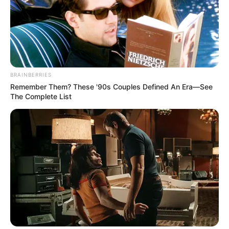
También puede leer:
Terminal Compas Cartagena amplía
conectividad marítima con navieras de mayor capacidad
de carga
La Policía también confirmó que la muerte de los
ciudadanos,
ya fue puesta en conocimiento de la
Embajada de los Países Bajos en Colombia
.
BRAINBERRIES
Remember Them? These '90s Couples Defined An Era—See
COMPARTIR
The Complete List
ALERTA BOGOTÁ EN GOOGLE NEWS
TEMAS RELACIONADOS
NOTICIAS CARTAGENA
CARTAGENA
MANTÉNGASE EN ALERTA