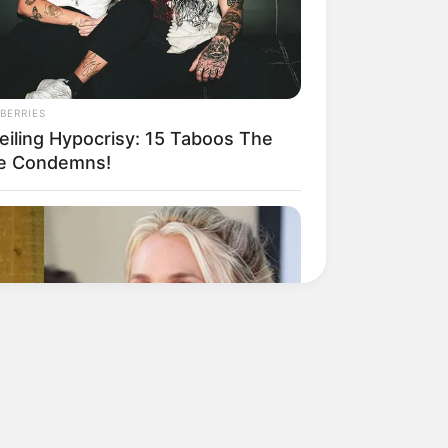
BERRIES
eiling Hypocrisy: 15 Taboos The
le Condemns!