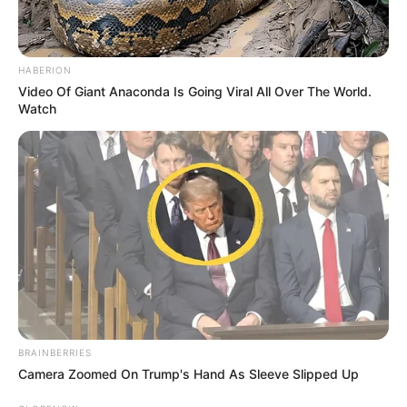
TEMAS DESTACADOS
CORTES DE LUZ EN BOLÍVAR
HABERION
EL CARMEN DE BOLÍVAR
DUMEK TURBAY
Video Of Giant Anaconda Is Going Viral All Over The World.
ALCALDÍA DE CARTAGENA
YAMIL ARANA
Watch
FEMINICIDIO
BRAINBERRIES
Camera Zoomed On Trump's Hand As Sleeve Slipped Up