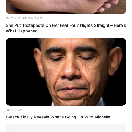
“Hoy, este convenio hace posible que 11 aulas
interactivas como estas, con la más avanzada tecnología
GOOD TO KNOW THIS
y formación docente para implementar nuevas e
She Put Toothpaste On Her Feet For 7 Nights Straight – Here's
innovadoras prácticas pedagógicas en el aula se
What Happened
entreguen en San Pablo y Cantagallo.
Son más de 5.000
millones de pesos de inversión en el sur del
departament
o”, aseguró Verónica Monterrosa Torres,
Secretaria de Educación de Bolívar, encargada de hacer
entrega de los entornos formativos.
BUZZ DAY
Barack Finally Reveals What's Going On With Michelle