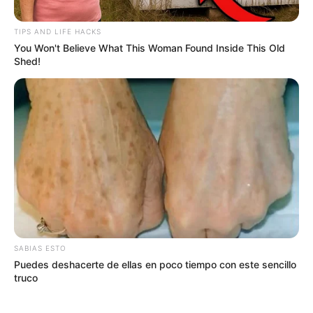
TIPS AND LIFE HACKS
You Won't Believe What This Woman Found Inside This Old
Shed!
Cortesía
Aulas interactivas en San Pablo y Cantagallo
SABIAS ESTO
Por:
Andrea Melissa Ascanio De Oro
Puedes deshacerte de ellas en poco tiempo con este sencillo
Febrero 21, 2024
truco