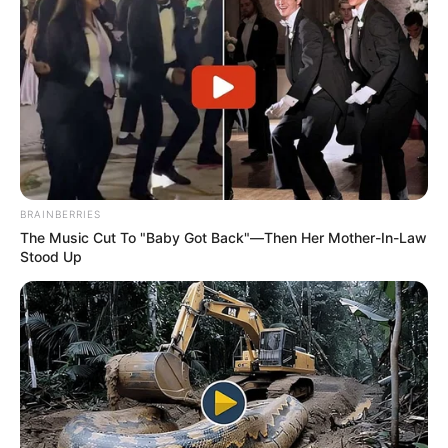
ALERTA BOGOTÁ EN GOOGLE NEWS
TEMAS RELACIONADOS
NOTICIAS BOLÍVAR
CARTAGENA
MANTÉNGASE EN ALERTA
BRAINBERRIES
The Music Cut To "Baby Got Back"—Then Her Mother-In-Law
Stood Up
Tenemos todas las noticias que le
interesan. Para estar bien informado, por
favor, active las notificaciones de Alerta.
ACTIVAR AHORA