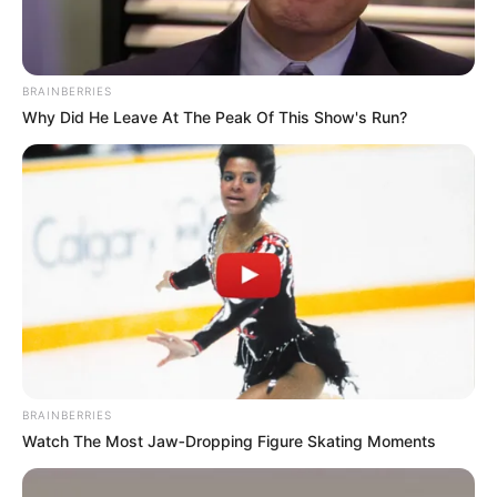
ACTIVAR AHORA
BRAINBERRIES
TEMAS DESTACADOS
Why Did He Leave At The Peak Of This Show's Run?
CORTES DE LUZ EN BOLÍVAR
EL CARMEN DE BOLÍVAR
DUMEK TURBAY
ALCALDÍA DE CARTAGENA
YAMIL ARANA
FEMINICIDIO
BRAINBERRIES
Watch The Most Jaw‑Dropping Figure Skating Moments