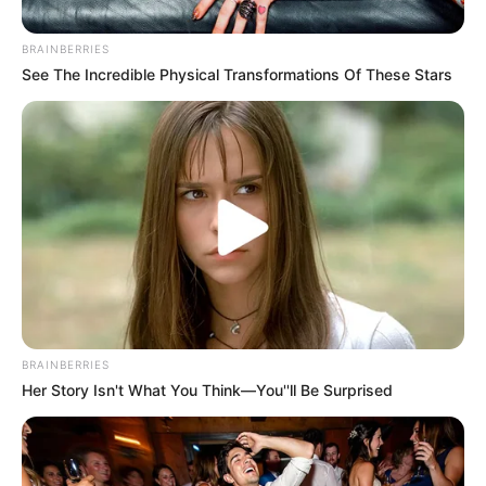
y migrantes
BRAINBERRIES
See The Incredible Physical Transformations Of These Stars
BRAINBERRIES
Alcaldía de Cartagena
Her Story Isn't What You Think—You''ll Be Surprised
Por:
Laura Vanessa Rosales Castro
Mayo 23, 2021