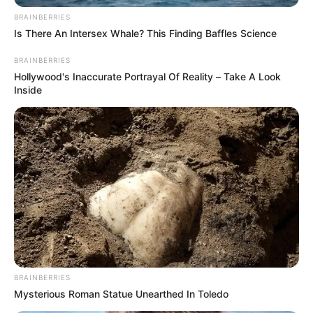
barrios vulnerables del Distrito.
BRAINBERRIES
Is There An Intersex Whale? This Finding Baffles Science
Hay que destacar que,
previamente estas personas
participaron de un ciclo de formación, con información
BRAINBERRIES
empresarial enfocados a configurar sus perfiles en las
Hollywood's Inaccurate Portrayal Of Reality – Take A Look
áreas administrativas
, financieras, contables y
Inside
comerciales, para impulsar sus unidades productivas.
BRAINBERRIES
Mysterious Roman Statue Unearthed In Toledo