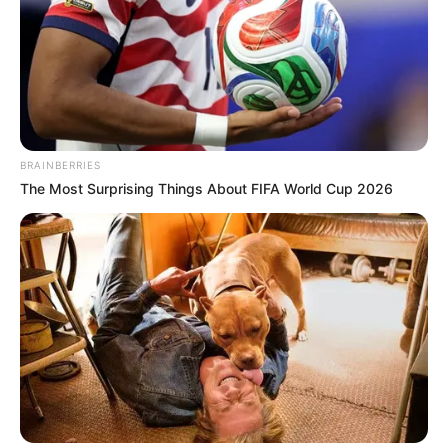
recinto”, el secretario manifestó que
debido al peso laboral que ha tenido
desde que regreso al cargo ha sido
fuerte, situación que aqueja su salud.
BRAINBERRIES
The Most Surprising Things About FIFA World Cup 2026
Lea También:
"Me he sentido muy mal, encontré una
carga de trabajo muy fuerte que me ha debilitado":
Secretario de Participación Armando Córdoba
El funcionario rindió cuenta acerca de las 39 preguntas
que el concejal formulo el pasado 8 de junio.
Córdoba fue citado para este lunes a las 8:30 de la
mañana para seguir el proceso de votación de la moción
de censura,
de la cual se tiene expectativa por lo que al
parecer puede ser la salida definitivamente del actual
secretario de participación.