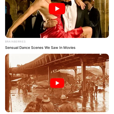
ACTIVAR AHORA
TEMAS DESTACADOS
BRAINBERRIES
Sensual Dance Scenes We Saw In Movies
CORTES DE LUZ EN BOLÍVAR
EL CARMEN DE BOLÍVAR
DUMEK TURBAY
ALCALDÍA DE CARTAGENA
YAMIL ARANA
FEMINICIDIO