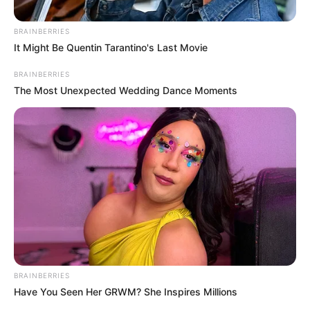
BRAINBERRIES
It Might Be Quentin Tarantino's Last Movie
BRAINBERRIES
The Most Unexpected Wedding Dance Moments
Alcaldía de Cartagena
Por:
Andrea Martínez Rodríguez
Agosto 9, 2021
BRAINBERRIES
Have You Seen Her GRWM? She Inspires Millions
COMPARTIR