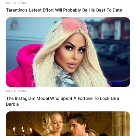
BRAINBERRIES
Tarantino’s Latest Effort Will Probably Be His Best To Date
COMPARTIR
ALERTA BOGOTÁ EN GOOGLE NEWS
TEMAS RELACIONADOS
MOCIÓN DE CENSURA
CONCEJO DE CARTAGENA
SAN CRISTÓBAL
BRAINBERRIES
MANTÉNGASE EN ALERTA
The Instagram Model Who Spent A Fortune To Look Like
Barbie
Tenemos todas las noticias que le
interesan. Para estar bien informado, por
favor, active las notificaciones de Alerta.