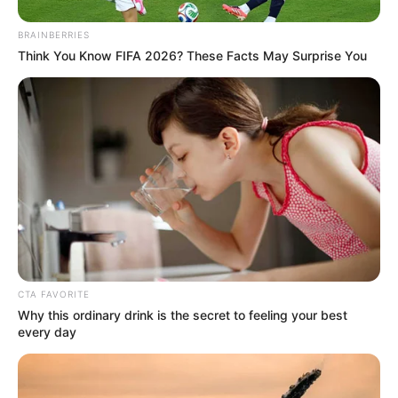
Tenemos todas las noticias que le
interesan. Para estar bien informado, por
favor, active las notificaciones de Alerta.
BRAINBERRIES
Think You Know FIFA 2026? These Facts May Surprise You
ACTIVAR AHORA
TEMAS DESTACADOS
CORTES DE LUZ EN BOLÍVAR
EL CARMEN DE BOLÍVAR
DUMEK TURBAY
ALCALDÍA DE CARTAGENA
YAMIL ARANA
FEMINICIDIO
CTA FAVORITE
Why this ordinary drink is the secret to feeling your best
every day