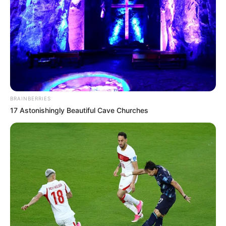
“Esta obra le cambia la cara a Cartagena. Genera empleo,
fortalece el turismo y protege el territorio frente al cambio
climático. Hoy la ciudad siente que esta vez sí se cumple,
y que estas playas son para todos los colombianos”.
COMPARTIR
ALERTA BOGOTÁ EN GOOGLE NEWS
BRAINBERRIES
17 Astonishingly Beautiful Cave Churches
TEMAS RELACIONADOS
NOTICIAS BOLÍVAR
DUMEK TURBAY
CARTAGENA
UNGRD
MANTÉNGASE EN ALERTA