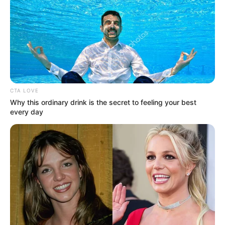
COMPARTIR
UNIRSE AL CANAL DE WHATSAPP
Luego de varios años de retraso, el Proyecto de
Protección Costera de Cartagena registra un avance del
CTA LOVE
90%, según confirmó Carlos Carrillo, director de la Unidad
Why this ordinary drink is the secret to feeling your best
Nacional para la Gestión del Riesgo de Desastres
every day
(UNGRD). La información fue entregada durante una
visita técnica a la zona de intervención en Bocagrande, en
compañía del alcalde Dumek Turbay.
La Fase I del proyecto, financiada en un 62% por la
UNGRD, contempló
la construcción de espolones,
sistemas de drenaje pluvial y la recuperación de playas
.
El objetivo de estas obras es proteger la ciudad frente a la
erosión costera, mitigar inundaciones y recuperar espacio
público en el litoral.