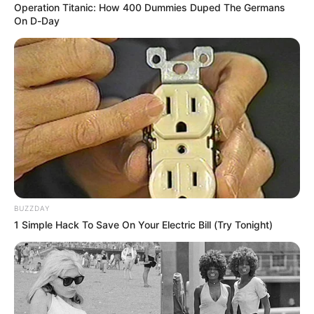
Operation Titanic: How 400 Dummies Duped The Germans
On D-Day
Lea También:
Más de 150 adultos mayores en estado de
vulnerabilidad y abandono recibirán atención integral
Sin embargo se conoció en la mañana de este sábado
que
La Oficina de Gestión del Riesgo de Cartagena, con
drones logró obtener una posible respuesta al misterio
del humo blanco.
BUZZDAY
Luego de los reportes, durante el día de ayer viernes 21 de
1 Simple Hack To Save On Your Electric Bill (Try Tonight)
mayo, la Oficina Asesora para la Gestión del Riesgo de
Desastres de Cartagena (OAGRD) inició una investigación
con los comités barriales de emergencia (COMBAS)
y el
cuerpo de Bomberos, en aras de establecer las posibles
causas del fenómeno que afectó a gran parte de la
ciudad.