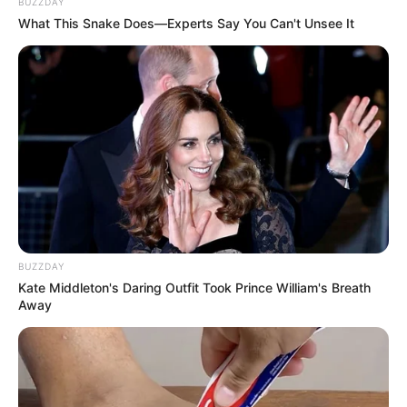
BUZZDAY
What This Snake Does—Experts Say You Can't Unsee It
TEMAS DESTACADOS
CORTES DE LUZ EN BOLÍVAR
EL CARMEN DE BOLÍVAR
DUMEK TURBAY
ALCALDÍA DE CARTAGENA
YAMIL ARANA
FEMINICIDIO
BUZZDAY
Kate Middleton's Daring Outfit Took Prince William's Breath
Away