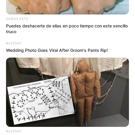
En dialogo con el Noticiero Popular de La Cariñosa, a
través de los 1.270 A.M, el Comandante del Cuerpo de
SABIAS ESTO
Bomberos, Joel Barrios, indicó q
ue “no se encontró
Puedes deshacerte de ellas en poco tiempo con este sencillo
truco
novedad alguna sobre el humo que arropó gran parte de
Cartagena, dijo el bombero.
BUZZDAY
Wedding Photo Goes Viral After Groom's Pants Rip!
BUZZDAY