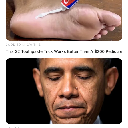
GOOD TO KNOW THIS
This $2 Toothpaste Trick Works Better Than A $200 Pedicure
BUZZ DAY