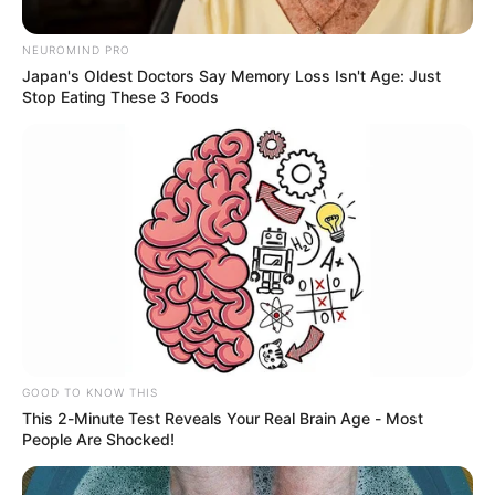
NEUROMIND PRO
Japan's Oldest Doctors Say Memory Loss Isn't Age: Just
Stop Eating These 3 Foods
Cortesía Alcaldía
GOOD TO KNOW THIS
Por:
Andrea Martínez Rodríguez
This 2-Minute Test Reveals Your Real Brain Age - Most
People Are Shocked!
Mayo 22, 2021