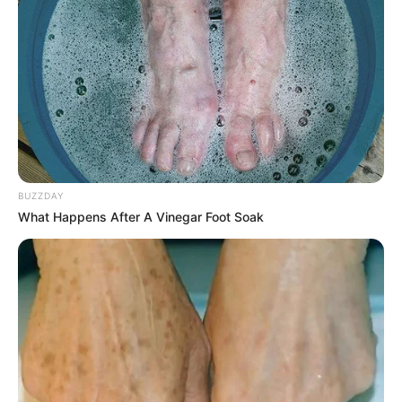
COMPARTIR
UNIRSE AL CANAL DE WHATSAPP
El pasado 20 de Mayo una capa de humo blanco cubrió
gran parte de Cartagena.
Desde diferentes barrios y
sectores y a través de redes sociales y con fotografías
BUZZDAY
muchos cartageneros decidieron exponer la insólita
What Happens After A Vinegar Foot Soak
situación, cuando una capa de humo, densa y
concentrada, se deje ver en el ambiente por algunas
horas.
De la situación no se conoció reporte oficial de manera
inmediata, las causas del controversial humo eran
desconocidas hasta el momento.
El Cuerpo de Bomberos
de Cartagena indicó que durante la noche del jueves no
se registró ningún incendio que pudiera generar la
espesa capa de humo.