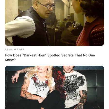
turistas tanto nacionales y como extranjeros a disfrutar
de manera pacífica esta época del año
, pero también
cumpliendo con los protocolos de bioseguridad, que se
mantengan el uso del tapabocas
, distanciamiento debido
a que todavía se tienen casos de contagios del virus del
COVID - 19 y lo que se quiere es tenerlo controlado.
Lea También:
Se extiende segunda ola de Infecciones
Respiratorias Agudas hasta enero de 2022
BRAINBERRIES
How Does "Darkest Hour" Spotted Secrets That No One
Knew?
Cartagena es una ciudad festiva por excelencia y uno de
las capitales donde se usa en mayor cantidad pólvora en
eventos de fin de año, por lo que el funcionario pidió
evitar el uso de la misma y tener muy en cuenta el
cuidado de los menores.
COMPARTIR