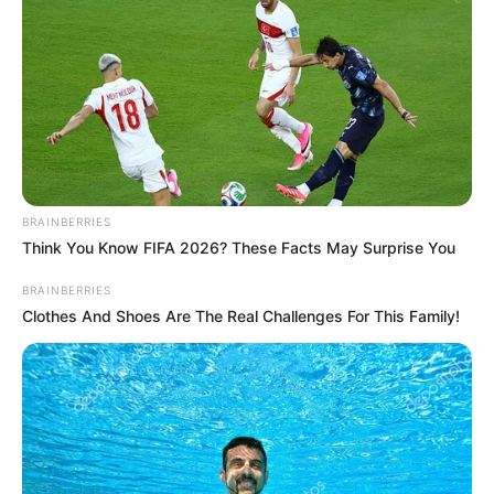
TEMAS DESTACADOS
CORTES DE LUZ EN BOLÍVAR
EL CARMEN DE BOLÍVAR
DUMEK TURBAY
ALCALDÍA DE CARTAGENA
YAMIL ARANA
FEMINICIDIO
BRAINBERRIES
Think You Know FIFA 2026? These Facts May Surprise You
BRAINBERRIES
Clothes And Shoes Are The Real Challenges For This Family!