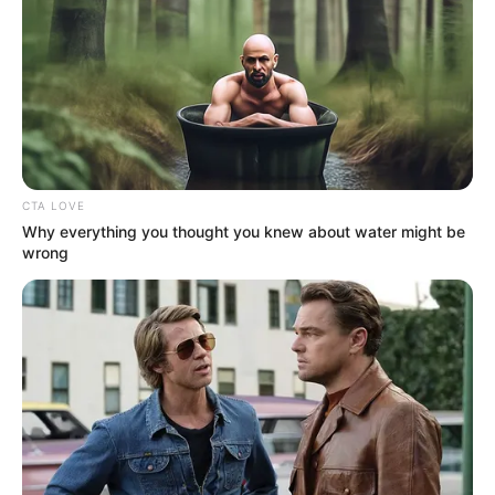
será el plan, y de los compromisos que
tiene la Policía y las demás
autoridades. Se va a aumentar el pie
de fuerza, las labores de inteligencia
para combatir los delitos que más nos
están afectando, como son el hurto y
el homicidio", explicó Múnera Cavadía.
CTA LOVE
Why everything you thought you knew about water might be
wrong
Lea Aquí:
Fue entregado el CAP de Daniel Lemaitre, el
puesto de salud está listo para atender a los cartageneros