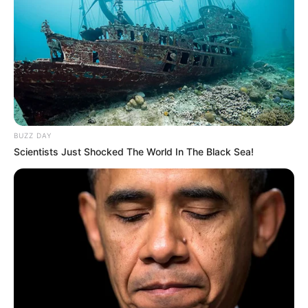
literatura Gabriel García Márquez, y así rendirle un
homenaje al célebre autor, consolidando a su vez a la
región como un destino en el turismo literario.
Carlos Ruíz, director de la Casa Museo del Telegrafista
y
de la Biblioteca municipal Gabriel García Márquez, relató
la importancia de este evento para el municipio
magdalenense.
BUZZ DAY
“Apoyando esta iniciativa porque estamos convencidos
Scientists Just Shocked The World In The Black Sea!
de que el aporte a la cultura es grande y sobre todo pone
en el radar de la lectura a nivel mundial a Aracataca y se
sigue dando pasos a favor de arte y el legado de Gabo.
Desde el jueves 15 en lugares como la casa museo,
Biblioteca García Márquez, Árbol Casa museo, entre otros
espacios, se estarán realizando actividades entorno a
esta feria.”, aseguró Ruíz.
Por su parte,
Daniela Sánchez, líder del Grupo de
Literatura de la Biblioteca Nacional de Colombia
, expresó