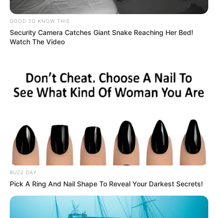
GOOD TO KNOW THIS
Security Camera Catches Giant Snake Reaching Her Bed!
Watch The Video
BUZZ DAY
Pick A Ring And Nail Shape To Reveal Your Darkest Secrets!
En esta primera edición lleva como nombre
‘En Agosto
Nos Vemos’,
en homenaje a la obra póstuma del nobel de