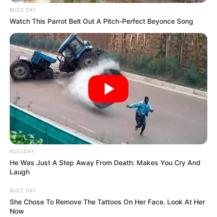
ACTIVAR AHORA
BUZZ DAY
Watch This Parrot Belt Out A Pitch-Perfect Beyonce Song
TEMAS DESTACADOS
CORTES DE LUZ EN BOLÍVAR
EL CARMEN DE BOLÍVAR
DUMEK TURBAY
ALCALDÍA DE CARTAGENA
YAMIL ARANA
FEMINICIDIO
BUZZDAY
He Was Just A Step Away From Death: Makes You Cry And
Laugh
BUZZ DAY
She Chose To Remove The Tattoos On Her Face. Look At Her
Now