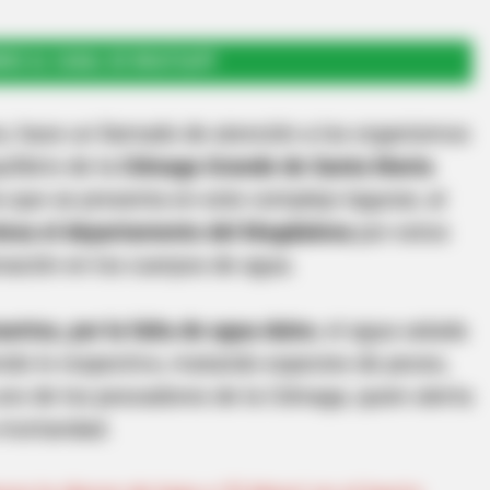
RSE AL CANAL DE WHATSAPP
, hace un llamado de atención a los organismos
ilibrio de la
Ciénaga Grande de Santa Marta
 que se presenta en este complejo lagunar, al
viesa el departamento del Magdalena
por estos
nación en los cuerpos de agua.
rtos, por la falta de agua dulce
, el agua salada
endo lo respectivo, matando especies de peces,
 uno de los pescadores de la Ciénaga, quien alerta
 mortandad.