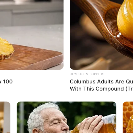
ración Autónoma Regional del Magdalena
hizo
que gestionó “junto a
Invemar,
la activación del
gencias Ambientales Marinas y Costeras –
orrespondientes frente a esta situación
se pelean en playas de Cartagena por una
GLYCOGEN SUPPORT
w 100
Columbus Adults Are Qui
With This Compound (Try
la afectación es grande
y de continuar así no
ima para su comercialización, sino que se
nto de sus familias.