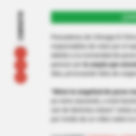
COMPARTIR
UNI
Pescadores de Ciénaga El Chino
responsables de velar por el equ
debido a la mortandad de peces
parecer por
la sequía que atra
días, provocando falta de oxige
“Miren la magnitud de peces mue
ya viene atacando, y está haci
son de distintas clases” relata
por medio de un vídeo sobre la