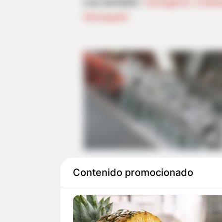
Lea también:
Cartagena: a balaz
Henequén
Contenido promocionado
Según el criterio de los afecta
nivel de ingreso de agua dulce 
recalentamiento de las aguas y 
Magdalen
a, todo esto derivado