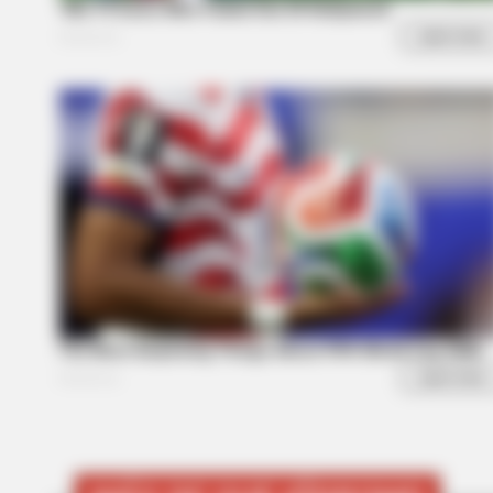
HABERION
Honey Boo Boo Is So Thin! See He