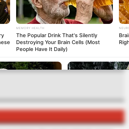
n que se presenta, pues en semanas anteriores se
es en
Zapayán, Magdalena y el río Gaira en
MEMORY HEALTH
NEUR
ry
The Popular Drink That's Silently
Brai
hese
Destroying Your Brain Cells (Most
Rig
People Have It Daily)
RTA BOGOTÁ EN GOOGLE NEWS