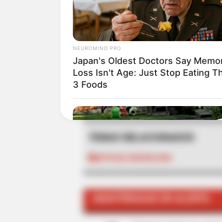
Esta no es la primera situació
registró una mortandad de pec
Santa Marta.
NEUROMIND PRO
Japan's Oldest Doctors Say Memo
Loss Isn't Age: Just Stop Eating T
3 Foods
ALE
TEMAS RELACIONADOS
NOTICIAS MAGDALENA
MANTÉNGASE EN ALERTA