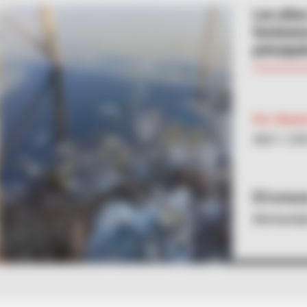
Las alta
fenómeno
principa
Por:
Renán
Abril 1, 20
Cortesí
Mortandad