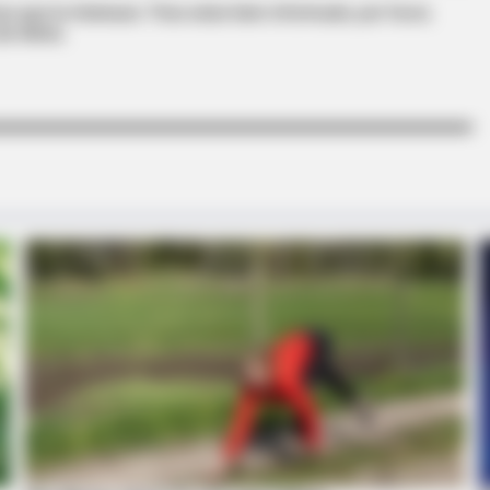
s que le interesan. Para estar bien informado, por favor,
de Alerta.
HABERION
Seen Before
Video Of Giant Anaconda 
Watch
MEMORY HEALTH
RADA
e
Neurologists Have Identified 10
New
Medications Now Linked To Brain Fog
Sur
In Adults Over 60