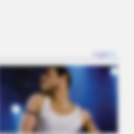
Is Going Viral All Over The World.
R MEDIA
 Photos Of Female Soldiers - 5
prising Details Emerge