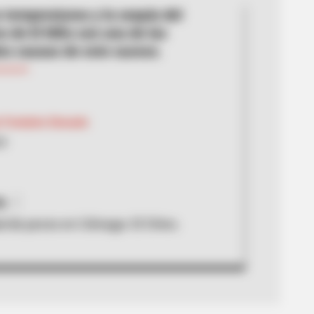
s temperaturas y la sequía del
 de El Niño son una de las
les causas de este suceso.
 Fontalvo Donado
24
a
 de peces en Ciénaga- El Chino.