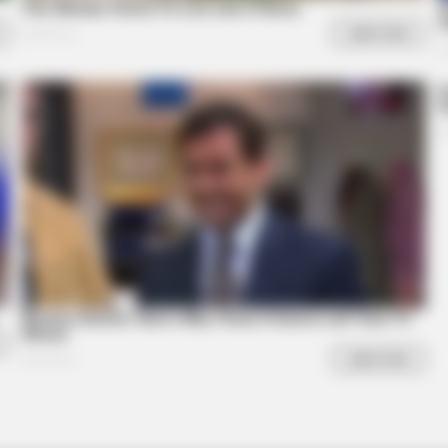
HABERION
r In Fierce New Photo
Rare Elephant Birth—Th
Shock