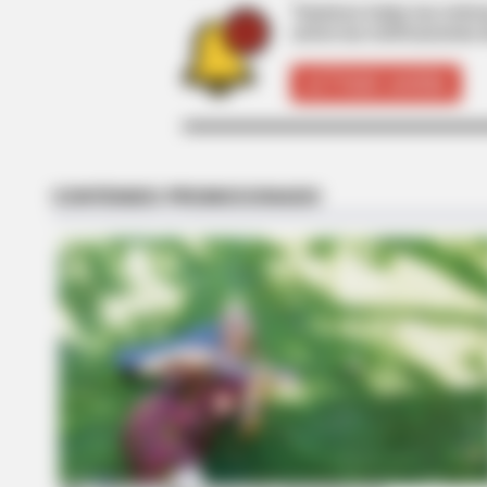
Tenemos todas las noticia
active las notificaciones 
BUZZ DAY
ACTIVAR AHORA
The Equine Woman You've Never 
RADAR MEDIA
This Cat Video Is So Funny, Peopl
Can't Stop Laughing