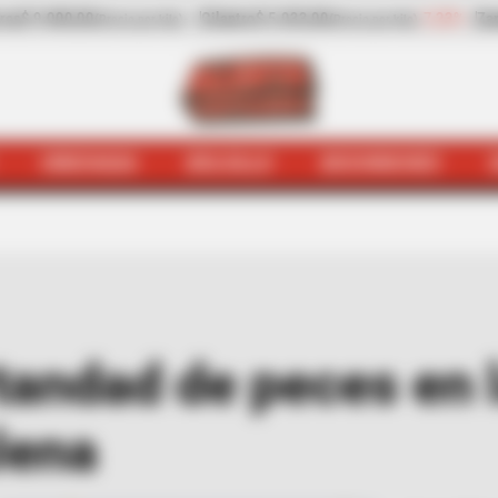
033,00
-7,23%
Zanahoria
$ 744,00
+9,73%
Pap
(Precio por kilo)
(Precio por kilo)
HINCHADA
BOLSILLO
BOCHINCHES
gena
Quejódromo
Denuncian mortandad de peces en la C
andad de peces en 
lena