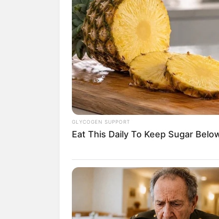
Ante esta emergencia
la Corpo
presencia en el sitio e informó 
Grupo de Respuesta a las Emer
GAMA para tomar las medidas c
ambiental”.
Le puede interesar:
Masajistas 
GLYCOGEN SUPPORT
propina
Eat This Daily To Keep Sugar Belo
Los pescadores consideran que 
solo carecerán de la materia pr
quedarán sin nada para el suste