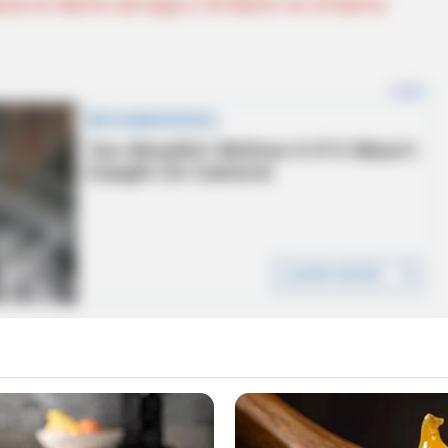
os le dieron de baja a ‘El Mono’ en el barrio
dos, este fenómeno se debe a varias causas: bajo
al complejo lagunar, la
falta de oxígeno por el
el secado del principal complejo lagunar del
 de los efectos del Fenómeno de El Niño.