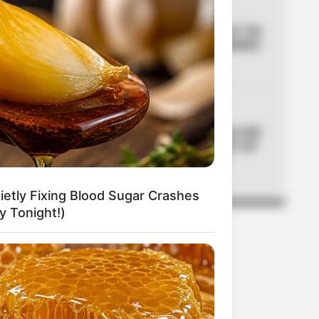
04
CORTES DE LUZ
Cortes de luz en Bogotá el 7 de
agosto: un solo barrio quedará
sin servicio
05
MOVILIDAD
Día sin carro y sin moto en Cali
por posesión presidencial: así
será la movilidad el 7 de
agosto
etly Fixing Blood Sugar Crashes
 Tonight!)