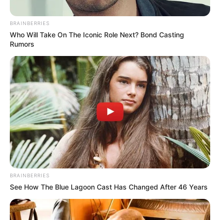
EL RODADERO
SERVICIOS PÚBLICOS
NOTICIAS MAGDALENA
BRAINBERRIES
Who Will Take On The Iconic Role Next? Bond Casting
Rumors
MANTÉNGASE EN ALERTA
Tenemos todas las noticias que le
interesan. Para estar bien informado, por
favor, active las notificaciones de Alerta.
ACTIVAR AHORA
TEMAS DESTACADOS
BRAINBERRIES
See How The Blue Lagoon Cast Has Changed After 46 Years
CORTES DE LUZ EN BOLÍVAR
EL CARMEN DE BOLÍVAR
DUMEK TURBAY