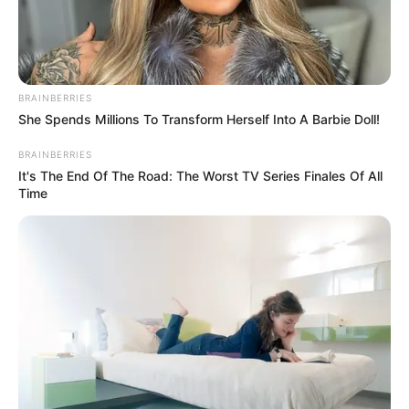
BRAINBERRIES
She Spends Millions To Transform Herself Into A Barbie Doll!
BRAINBERRIES
It's The End Of The Road: The Worst TV Series Finales Of All
Time
Cortesía.
El Rodadero, Santa Marta.
Por:
Renán Fontalvo Donado
Marzo 5, 2024