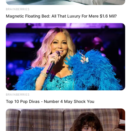
COMPARTIR
BRAINBERRIES
Magnetic Floating Bed: All That Luxury For Mere $1.6 Mil?
UNIRSE AL CANAL DE WHATSAPP
Comerciantes y prestadores de servicios turísticos
ubicados en el sector de
El Rodadero
, al sur de
Santa
Marta
, están preocupados y a punto de cerrar sus
establecimientos, por el costo de las facturas de energía
eléctrica.
Según lo manifestado por una de las afectadas, el cobro
excesivo en las facturas de luz tiene a más de un
comerciante al borde de la quiebra porque cada mes es
impresionante el aumento en los valores del
kilovatio
,
BRAINBERRIES
asegura que
antes pagan 13 millones de pesos
en las
Top 10 Pop Divas - Number 4 May Shock You
facturas de la
empresa Air-e
, y ahora les lega en 43
millones de pesos.
Lea también:
Las Rutas TIC realizó jornada especial en
conmemoración de la mujer en Barranquilla