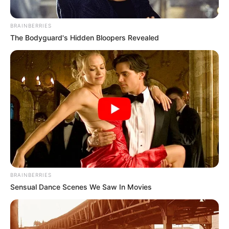
BRAINBERRIES
The Bodyguard's Hidden Bloopers Revealed
COMPARTIR
UNIRSE AL CANAL DE WHATSAPP
Un fuerte temblor sacudió a la costa norte colombiana
durante la madrugada de este lunes 26 de diciembre.
El
movimiento sísmico tuvo su epicentro en el departamento
del
Magdalena
.
Según el servicio geológico colombiano,
la magnitud del
temblor fue de 4.3
y su profundidad fue superficial, es
BRAINBERRIES
decir menor a 30 kilómetros, por lo que se sintió con
Sensual Dance Scenes We Saw In Movies
fuerza.
Lea también:
Cero homicidios durante celebración de
Navidad en Cartagena