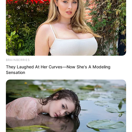
Entre tanto, las autoridades de atención de emergencias,
realizaron un barrido en la zona cercana al epicentro para
determinar si hubo pérdidas humanas o daños
materiales.
Hasta el momento se reporta normalidad
.
Con el apoyo de otras autoridades, en diferentes
municipios, se revisa si hubo consecuencias por el
movimiento telúrico.
BRAINBERRIES
COMPARTIR
They Laughed At Her Curves—Now She's A Modeling
Sensation
ALERTA BOGOTÁ EN GOOGLE NEWS
TEMAS RELACIONADOS
NOTICIAS MAGDALENA
SISMO
MAGDALENA