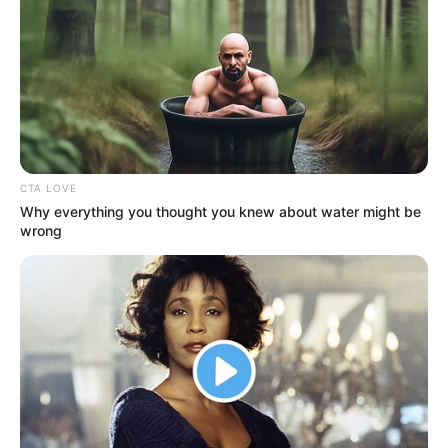
CTA LOVE
Why everything you thought you knew about water might be
wrong
Cortesía.
El temblor tuvo su epicentro en el municipio de Ciénaga
Magdalena, a las 2:27 de la madrugada del lunes 26 de
diciembre.
Por:
Renán Fontalvo Donado
Diciembre 26, 2022