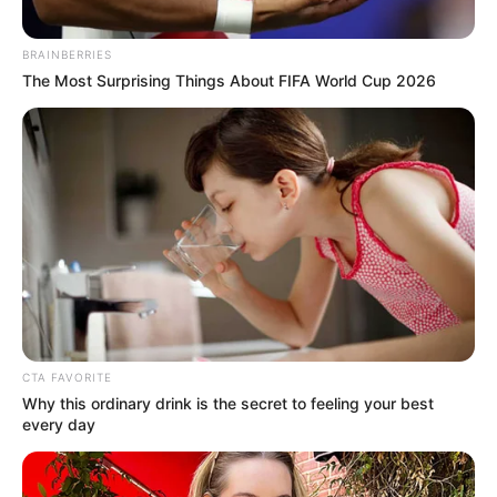
empezaron a reportar lo ocurrido por medio de las redes
sociales.
BRAINBERRIES
The Most Surprising Things About FIFA World Cup 2026
“El peor temblor que he sentido. Sentí pánico de verdad.
Quedé helada en mi cama. Fuerte en Santa Marta”
, dijo
Sandra Granados.
Otra de las afectadas se pronunció a través de su cuenta
personal de Twitter, quien aseguró que,
“Lo sentí, estaba
dormida y su rugido me despertó”
, escribió en la red
social la usuaria Aury Lazcano.
Por su parte, Edgar Peraza, también escribió en
Twitter
:
“estoy en un octavo piso de un edificio ubicado en la
ciudad de Santa Marta, se movió bastante la cama, mi
CTA FAVORITE
esposa se puso nerviosa”
. Aseguró el ciudadano.
Why this ordinary drink is the secret to feeling your best
every day
Le puede interesar:
Un total de 150 mil barriles de petróleo
llegarán a la zona portuaria de Barranquilla