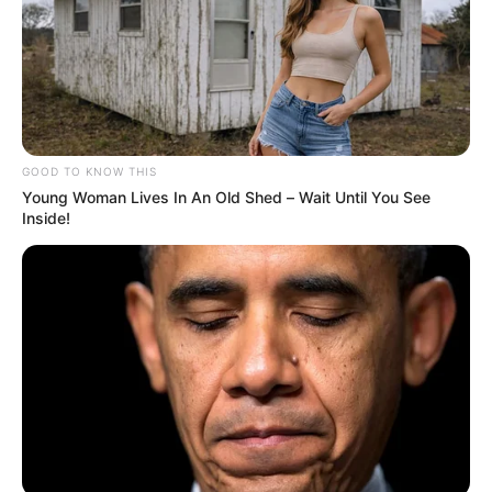
EL CARMEN DE BOLÍVAR
DUMEK TURBAY
ALCALDÍA DE CARTAGENA
YAMIL ARANA
FEMINICIDIO
GOOD TO KNOW THIS
Young Woman Lives In An Old Shed – Wait Until You See
Inside!