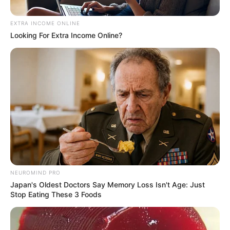
EXTRA INCOME ONLINE
Looking For Extra Income Online?
Créditos: Cuenta X Camacol
Declaraciones en medio de foro desde Cartagena
NEUROMIND PRO
Por:
Diana María Ballestas Ortega
Japan's Oldest Doctors Say Memory Loss Isn't Age: Just
Stop Eating These 3 Foods
Julio 10, 2025