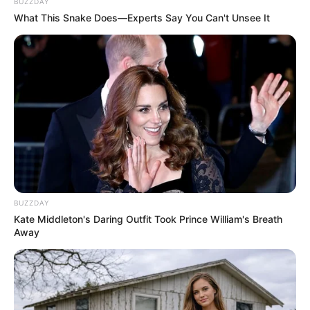
BUZZDAY
SUBSIDIOS DE VIVIENDA
CAMACOL
NOTICIAS
What This Snake Does—Experts Say You Can't Unsee It
PRESIDENTE GUSTAVO PETRO
MANTÉNGASE EN ALERTA
Tenemos todas las noticias que le
interesan. Para estar bien informado, por
favor, active las notificaciones de Alerta.
ACTIVAR AHORA
BUZZDAY
Kate Middleton's Daring Outfit Took Prince William's Breath
Away
TEMAS DESTACADOS
CORTES DE LUZ EN BOLÍVAR