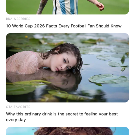
Simancas Tinoco agregó que desde el Ministerio Público
estarán atentos a que se garantice la prestación del
BRAINBERRIES
servicio, toda vez que las acciones correctivas no deben
10 World Cup 2026 Facts Every Football Fan Should Know
traducirse en barreras para la atención en salud de los
cartageneros. “Es fundamental que los afiliados sigan
recibiendo los tratamientos médicos, cirugías,
medicamentos y demás servicios requeridos sin
interrupciones”, anota.
CTA FAVORITE
Why this ordinary drink is the secret to feeling your best
every day