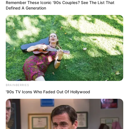
Remember These Iconic '90s Couples? See The List That
ALERTA BOGOTÁ EN GOOGLE NEWS
Defined A Generation
TEMAS RELACIONADOS
PERSONERÍA DISTRITAL
SUPERSALUD
COOSALUD
NOTICIAS BOLÍVAR
MANTÉNGASE EN ALERTA
Tenemos todas las noticias que le
BRAINBERRIES
interesan. Para estar bien informado, por
favor, active las notificaciones de Alerta.
’90s TV Icons Who Faded Out Of Hollywood
ACTIVAR AHORA