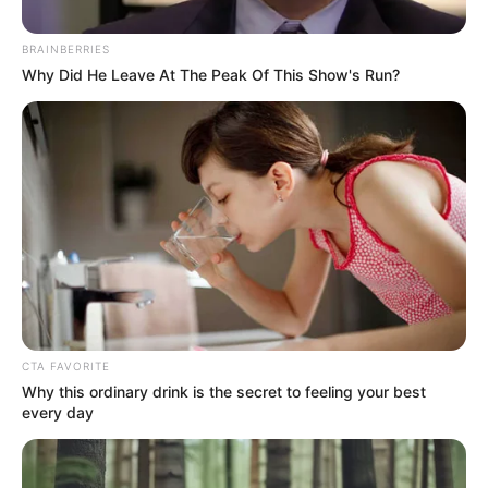
BRAINBERRIES
Why Did He Leave At The Peak Of This Show's Run?
Cortesía
Personería Distrital y sus peticiones a Coosalud
CTA FAVORITE
Por:
Danna Belén Jurado Ortega
Why this ordinary drink is the secret to feeling your best
Noviembre 25, 2024
every day